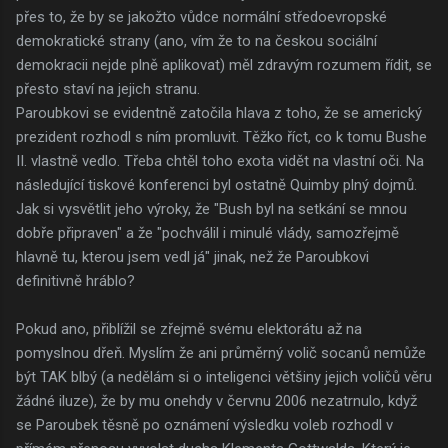
přes to, že by se jakožto vůdce normální středoevropské
demokratické strany (ano, vím že to na českou sociální
demokracii nejde plně aplikovat) měl zdravým rozumem řídit, se
přesto staví na jejich stranu.
Paroubkovi se evidentně zatočila hlava z toho, že se americký
prezident rozhodl s ním promluvit. Těžko říct, co k tomu Bushe
II. vlastně vedlo. Třeba chtěl toho exota vidět na vlastní oči. Na
následující tiskové konferenci byl ostatně Quimby plný dojmů.
Jak si vysvětlit jeho výroky, že "Bush byl na setkání se mnou
dobře připraven" a že "pochválil i minulé vlády, samozřejmě
hlavně tu, kterou jsem vedl já" jinak, než že Paroubkovi
definitivně hráblo?
Pokud ano, přiblížil se zřejmě svému elektorátu až na
pomyslnou dřeň. Myslím že ani průměrný volič socanů nemůže
být TAK blbý (a nedělám si o inteligenci většiny jejich voličů věru
žádné iluze), že by mu onehdy v červnu 2006 nezatrnulo, když
se Paroubek těsně po oznámení výsledku voleb rozhodl v