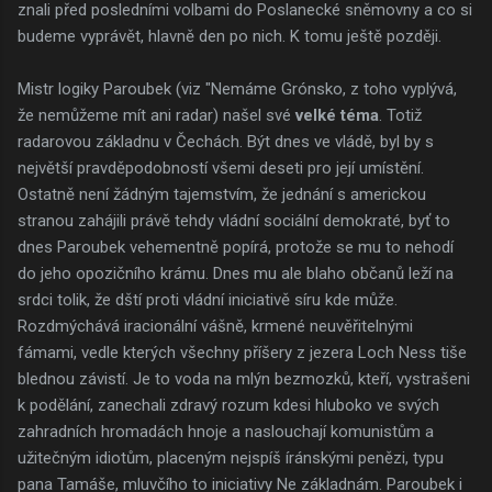
znali před posledními volbami do Poslanecké sněmovny a co si
budeme vyprávět, hlavně den po nich. K tomu ještě později.
Mistr logiky Paroubek (viz "Nemáme Grónsko, z toho vyplývá,
že nemůžeme mít ani radar) našel své
velké téma
. Totiž
radarovou základnu v Čechách. Být dnes ve vládě, byl by s
největší pravděpodobností všemi deseti pro její umístění.
Ostatně není žádným tajemstvím, že jednání s americkou
stranou zahájili právě tehdy vládní sociální demokraté, byť to
dnes Paroubek vehementně popírá, protože se mu to nehodí
do jeho opozičního krámu. Dnes mu ale blaho občanů leží na
srdci tolik, že dští proti vládní iniciativě síru kde může.
Rozdmýchává iracionální vášně, krmené neuvěřitelnými
fámami, vedle kterých všechny příšery z jezera Loch Ness tiše
blednou závistí. Je to voda na mlýn bezmozků, kteří, vystrašeni
k podělání, zanechali zdravý rozum kdesi hluboko ve svých
zahradních hromadách hnoje a naslouchají komunistům a
užitečným idiotům, placeným nejspíš íránskými penězi, typu
pana Tamáše, mluvčího to iniciativy Ne základnám. Paroubek i