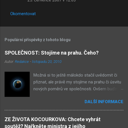
á
ř
Okomentovat
e
Populární příspěvky z tohoto blogu
SPOLEČNOST: Stojíme na prahu. Čeho?
Autor:
Redakce
-
listopadu 20, 2010
Možná si to ještě málokdo stačil uvědomit či
přiznat, ale právě my stojíme na prahu či úsvitu
nových poměrů ve společnosti. Ovšem buďme
v klidu, netýká se to nás, ale až našich dětí.
DALŠÍ INFORMACE
Novými poměry ve společnosti myslím
přiklonění se s některé z nám již historicky
známých situací. Přiznejme si to otevřeně – je
ZE ŽIVOTA KOCOURKOVA: Chcete vyhrát
to buď nová forma demokracie, anebo
soutěž? Nařkněte ministra z jejího