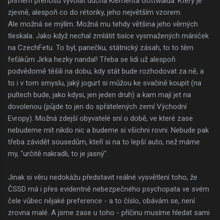
přímém přenosu vyvolat ducha Klementa Gottwalda. Který je
zjevně, alespoň co do rétoriky, jeho největším vzorem.
Ale možná se mýlím. Možná mu tehdy většina jeho věrných
tleskala. Jako když nechal zmlátit tisíce vysmažených mániček
na CzechFetu. To byl, panečku, státnický zásah, to to těm
feťákům Jirka hezky nandal! Třeba se lidi už alespoň
podvědomě těšili na dobu, kdy stát bude rozhodovat za ně, a
to i v tom smyslu, jaký jogurt si můžou ke svačině koupit (na
pultech bude, jako kdysi, jen jeden druh) a kam mají jet na
dovolenou (půjde to jen do spřátelených zemí Východní
Evropy). Možná zdejší obyvatelé sní o době, ve které zase
nebudeme mít nikdo nic a budeme si všichni rovni. Nebude pak
třeba závidět sousedům, kteří si na to lepší auto, než máme
my, "určitě nakradli, to je jasný".
Jinak si věru nedokážu představit reálné vysvětlení toho, že
ČSSD má i přes evidentně nebezpečného psychopata ve svém
čele vůbec nějaké preference - a to číslo, obávám se, není
zrovna malé. A jsme zase u toho - příčinu musíme hledat sami