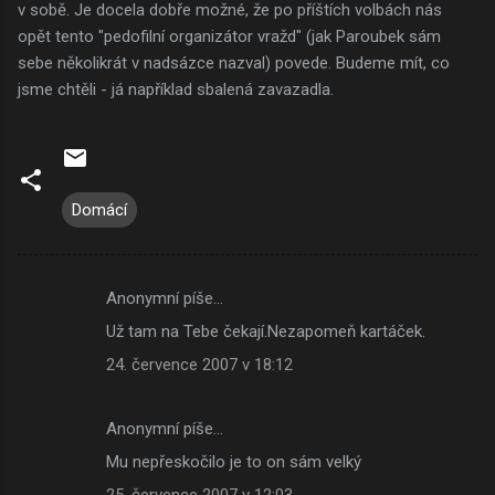
v sobě. Je docela dobře možné, že po příštích volbách nás
opět tento "pedofilní organizátor vražd" (jak Paroubek sám
sebe několikrát v nadsázce nazval) povede. Budeme mít, co
jsme chtěli - já například sbalená zavazadla.
Domácí
Anonymní píše…
K
Už tam na Tebe čekají.Nezapomeň kartáček.
o
24. července 2007 v 18:12
m
e
Anonymní píše…
n
Mu nepřeskočilo je to on sám velký
t
25. července 2007 v 12:03