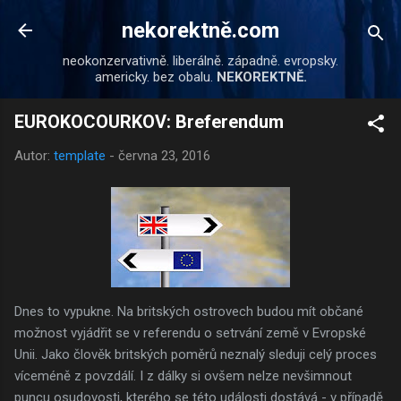
Přeskočit na hlavní obsah
nekorektně.com
neokonzervativně. liberálně. západně. evropsky.
americky. bez obalu.
NEKOREKTNĚ.
EUROKOCOURKOV: Breferendum
Autor:
template
-
června 23, 2016
Dnes to vypukne. Na britských ostrovech budou mít občané
možnost vyjádřit se v referendu o setrvání země v Evropské
Unii. Jako člověk britských poměrů neznalý sleduji celý proces
víceméně z povzdálí. I z dálky si ovšem nelze nevšimnout
puncu osudovosti, kterého se této události dostává - v případě