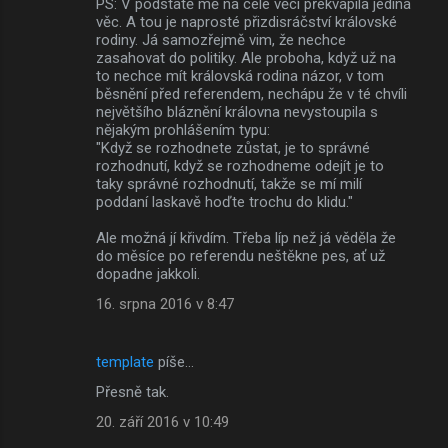
PS: V podstatě mě na celé věci překvapila jediná
věc. A tou je naprosté přizdisráčství královské
rodiny. Já samozřejmě vim, že nechce
zasahovat do politiky. Ale proboha, když už na
to nechce mít královská rodina názor, v tom
běsnění před referendem, nechápu že v té chvíli
největšího bláznění královna nevystoupila s
nějakým prohlášením typu:
"Když se rozhodnete zůstat, je to správné
rozhodnutí, když se rozhodneme odejít je to
taky správné rozhodnutí, takže se mí milí
poddaní laskavě hoďte trochu do klidu."
Ale možná jí křivdím. Třeba líp než já věděla že
do měsíce po referendu neštěkne pes, ať už
dopadne jakkoli.
16. srpna 2016 v 8:47
template
píše…
Přesně tak.
20. září 2016 v 10:49