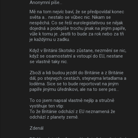
Anonymní píše…
K
Mě na tom nejvíc baví, že se předpovídal konec
o
světa a... nestalo se vůbec nic. Nikam se
m
nespěchá. Co se řeší eurolegislativou se nějak
dojedná a podepíše trochu jinak na jiným papíře,
e
vůle k tomu je. Jestli to bude za rok nebo za tři
je každýmu u zadku.
n
t
Když v Británii Skotsko zůstane, nezmění se nic,
když se osamostatní a vstoupí do EU, nestane
á
se vlastně taky nic.
ř
Zboží a lidi budou jezdit do Británie a z Británie
e
dál, po stejnejch cestách, stejnejma letadlama a
loděma. Sice se to bude reportovat na jiným
papíře jinýmu úředníkovi, ale na to sere pes...
To co jsem napsal vlastně nejlíp a stručně
vystihuje ten vtip:
To že Británie odchází z EU neznamená že
odchází z planety země.
Zdenál