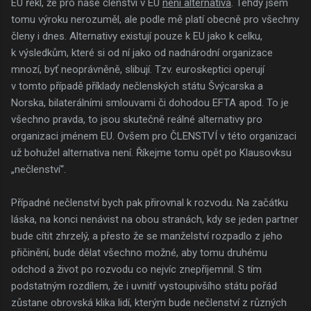
EU řekl, že pro naše členství v EU
není alternativa
. Tehdy jsem
tomu výroku nerozuměl, ale podle mě platí obecně pro všechny
členy i dnes. Alternativy existují pouze k EU jako k celku,
k výsledkům, které si od ní jako od nadnárodní organizace
mnozí, byť neoprávněně, slibují. Tzv. euroskeptici operují
v tomto případě příklady nečlenských státu Švýcarska a
Norska, bilaterálními smlouvami či dohodou EFTA apod. To je
všechno pravda, to jsou skutečně reálné alternativy pro
organizaci jménem EU. Ovšem pro ČLENSTVÍ v této organizaci
už bohužel alternativa není. Říkejme tomu opět po Klausovksu
„nečlenství“.
Případné nečlenství bych pak přirovnal k rozvodu. Na začátku
láska, na konci nenávist na obou stranách, kdy se jeden partner
bude cítit zhrzelý, a přesto že se manželství rozpadlo z jeho
přičinění, bude dělat všechno možné, aby tomu druhému
odchod a život po rozvodu co nejvíc znepříjemnil. S tím
podstatným rozdílem, že i uvnitř vystoupivšího státu pořád
zůstane obrovská klika lidí, kterým bude nečlenství z různých