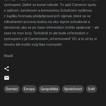
vystoupení, žádné se konat nebude. To spíš Cameron spolu
s opilcem Junckerem a komunistou Schultzem vytáhnou
z šuplíku hromadu předpřipravených výjimek, které se ve
zdlouhavém procesu budou na oko teprve schvalovat a
obrušovat, aby se po čase referendum mohlo opakovat – ale
zase ne moc brzy. Tentokrát to ale bude referendum o
vystoupení z již Cameronem „reformované“ EU, a to už by si
mnoho lidí mohlo svůj hlas rozmyslet.
Wasill
Domácí
Evropa
Geopolitika
Společnost
Svět