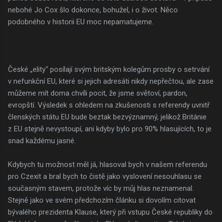
nebohé Jo Cox šlo dokonce, bohužel, i o život. Něco
podobného v historii EU moc nepamatujeme.
České „elity“ posílají svým britským kolegům prosby o setrvání
v nefunkční EU, které si jejich adresáti nikdy nepřečtou, ale zase
můžeme mít doma chvíli pocit, že jsme světoví, pardon,
evropští. Výsledek s ohledem na zkušenosti s referendy uvnitř
členských státu EU bude beztak bezvýznamný, jelikož Británie
z EU stejně nevystoupí, ani kdyby bylo pro 90% hlasujících, to je
snad každému jasné.
Kdybych tu možnost měl já, hlasoval bych v našem referendu
pro Czexit a bral bych to čistě jako vyslovení nesouhlasu se
současným stavem, protože víc by můj hlas neznamenal.
Stejně jako ve svém předchozím článku si dovolím citovat
bývalého prezidenta Klause, který při vstupu České republiky do