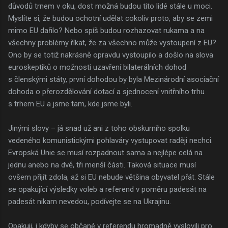
důvodů trnem v oku, dost možná budou tito lidé stále u moci.
Myslíte si, že budou ochotní udělat cokoliv proto, aby se zemi
mimo EU dařilo? Nebo spíš budou rozhazovat rukama a na
všechny problémy říkat, že za všechno může vystoupení z EU?
Ono by se totiž nakrásně opravdu vystoupilo a došlo na slova
euroskeptiků o možnosti uzavření bilaterálních dohod
s členskými státy, první dohodou by byla Mezinárodní asociační
dohoda o přerozdělování dotací a sjednocení vnitřního trhu
s trhem EU a jsme tam, kde jsme byli.
Jinými slovy – já snad už ani z toho obskurního spolku
vedeného komunistickými pohlaváry vystupovat raději nechci.
Evropská Unie se musí rozpadnout sama a nejlépe celá na
jednu anebo na dvě, tři menší části. Taková situace musí
ovšem přijít zdola, až si EU nebude většina obyvatel přát. Stále
se opakující výsledky voleb a referend v poměru padesát na
padesát nikam nevedou, podívejte se na Ukrajinu.
Opakuji, i kdyby se občané v referendu hromadně vyslovili pro