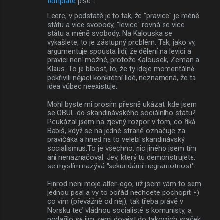
template
píše…
Leere, v podstatě je to tak, že "pravice" je méně
státu a více svobody, "levice" rovná se více
státu a méně svobody. Na Kalouska se
vykašlete, to je zástupný problém. Tak, jako vy,
argumentuje spousta lidí, že dělení na levici a
pravici není možné, protože Kalousek, Zeman a
Klaus. To je blbost, to, že ty ideje momentálně
pokřivili nějací konkrétní lidé, neznamená, že ta
idea vůbec neexistuje.
Mohl byste mi prosím přesně ukázat, kde jsem
se OBUL do skandinávského sociálního státu?
Poukázal jsem na zjevný rozpor v tom, co říká
Babiš, když se na jedné straně označuje za
pravičáka a hned na to velebí skandinávský
socialismus.To je všechno, nic jiného jsem tím
ani nenaznačoval. Jev, který tu demonstrujete,
se myslím nazývá "sekundární negramotnost".
Finrod není moje alter-ego, už jsem vám to sem
jednou psal a vy to pořád nechcete pochopit :-)
co vím (převážně od něj), tak třeba právě v
Norsku teď vládnou socialisté s komunisty, a
podařilo se jim zemi dovést do takových sraček,