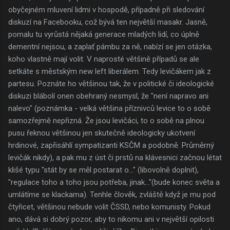
obyčejném mluvení lidmi v hospodě, případně při sledování
diskuzí na Facebooku, což bývá ten největší masakr. Jasně,
pomalu tu vyrůstá nějaká generace mladých lidí, co úplně
dementní nejsou, a zaplať pámbu za ně, nabízí se jen otázka,
koho vlastně mají volit. V naprosté většině případů se ale
setkáte s městským new left liberálem. Tedy levičákem jak z
partesu. Poznáte ho většinou tak, že v politické či ideologické
diskuzi blábolí onen obehraný nesmysl, že "není napravo ani
nalevo" (poznámka - velká většina příznivců levice to o sobě
samozřejmě nepřizná. Že jsou levičáci, to o sobě na plnou
pusu řeknou většinou jen skutečně ideologicky ukotvení
hrdinové, zapřisáhlí sympatizanti KSČM a podobně. Průměrný
levičák nikdy), a pak mu z úst či prstů na klávesnici začnou létat
klišé typu "stát by se měl postarat o..." (libovolně doplnit),
"regulace toho a toho jsou potřeba, jinak..."(bude konec světa a
umlátíme se klackama). Tenhle člověk, zvláště když je mu pod
čtyřicet, většinou nebude volit ČSSD, nebo komunisty. Pokud
ano, dává si dobrý pozor, aby to nikomu ani v největší opilosti