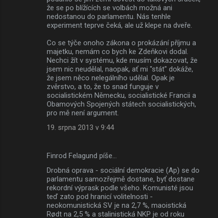
že se po blížících se volbách možná ani
nedostanou do parlamentu. Nás tenhle
experiment teprve čeká, ale už klepe na dveře.
Co se týče onoho zákona o prokázání příjmu a
majetku, nemám co bych ke Zdeňkovi dodal.
Nechci žít v systému, kde musím dokazovat, že
jsem nic neudělal, naopak, ať mi "stát" dokáže,
že jsem něco nelegálního udělal. Opak je
zvěrstvo, a to, že to snad funguje v
socialistickém Německu, socialistické Francii a
Obamových Spojených státech socialistických,
pro mě není argument.
19. srpna 2013 v 9:44
Finrod Felagund píše…
Drobná oprava - sociální demokracie (Ap) se do
parlamentu samozřejmě dostane, byť dostane
rekordní výprask podle všeho. Komunisté jsou
teď zato pod hranicí volitelnosti -
neokomunistická SV je na 2,7 %, maoistická
Rødt na 2,5 % a stalinistická NKP je od roku