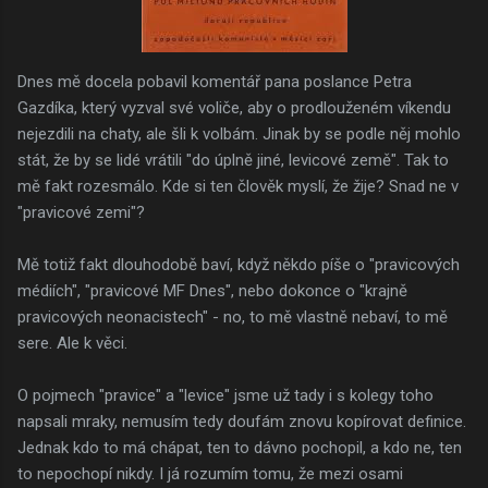
Dnes mě docela pobavil komentář pana poslance Petra
Gazdíka, který vyzval své voliče, aby o prodlouženém víkendu
nejezdili na chaty, ale šli k volbám. Jinak by se podle něj mohlo
stát, že by se lidé vrátili "do úplně jiné, levicové země". Tak to
mě fakt rozesmálo. Kde si ten člověk myslí, že žije? Snad ne v
"pravicové zemi"?
Mě totiž fakt dlouhodobě baví, když někdo píše o "pravicových
médiích", "pravicové MF Dnes", nebo dokonce o "krajně
pravicových neonacistech" - no, to mě vlastně nebaví, to mě
sere. Ale k věci.
O pojmech "pravice" a "levice" jsme už tady i s kolegy toho
napsali mraky, nemusím tedy doufám znovu kopírovat definice.
Jednak kdo to má chápat, ten to dávno pochopil, a kdo ne, ten
to nepochopí nikdy. I já rozumím tomu, že mezi osami