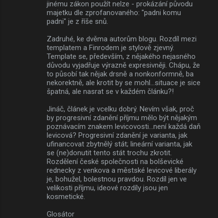
jinému zákon použít nelze - prokázání původu
majetku dle zprofanovaného: "padni komu
padni" je z říše snů.
Zadruhé, ke dvěma autorům blogu. Rozdíl mezi
templatem a Finrodem je stylově zjevný.
Template se, především, z nějakého nejasného
důvodu vyjadřuje výrazně expresivněji. Chápu, že
to působí tak nějak drsně a nonkonformně, ba
nekorektně, ale krotit by se mohl...situace je sice
špatná, ale nasrat se v každém článku?!
Jináč, článek je vcelku dobrý. Nevím však, proč
by progresivní zdanění příjmu mělo být nějakým
poznávacím znakem levicovosti...není každá daň
levicová? Progresivní zdanění je varianta, jak
ufinancovat zbytnělý stát; lineární varianta, jak
se (ne)donutit tento stát trochu zkrotit.
Rozdělení české společnosti na bolševické
rednecky z venkova a městské levicové liberály
je, bohužel, bolestnou pravdou. Rozdíl jen ve
velikosti příjmu, ideové rozdíly jsou jen
kosmetické.
Glosátor