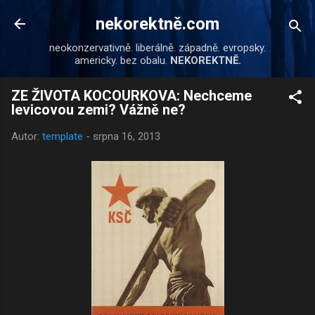
Přeskočit na hlavní obsah
nekorektně.com
neokonzervativně. liberálně. západně. evropsky.
americky. bez obalu.
NEKOREKTNĚ.
ZE ŽIVOTA KOCOURKOVA: Nechceme
levicovou zemi? Vážně ne?
Autor:
template
-
srpna 16, 2013