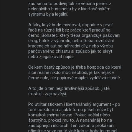
zas se na to podivej tak že většina peněz z
nelegálního bussinesu by v libertariánském
systému byla legální.
A taky, když bude existovat, dopadne v první
řadě na různé lidi bez práce kteří pracují na
černo. Bohatec, který třeba organizuje pašování
drog, holek z východu, nebo třeba rozebírání
kradenejch aut na náhradní díly, nebo výrobu
pančovaného chlastu si způsob jak to skrýt
nebo zlegalizovat najde.
Celkem častý způsob je třeba hospoda do které
sice reálně nikdo moc nechodí, je tak nějak v
černé nule, ale papírově majiteli vydělává slušně.
A to jde o ten nejprimitivnější způsob, jistě
existují i zajímavější.
Po utilitaristickém i libertariánský argument - po
tom co kdo má a jak k tomu přišel může být
komukoli jinýmu hovno. Pokud udělal něco
špatnýho, prokaž mu to. A nenaháněj ho na
zástupnejch indicíích. Ten zákon o prokázání
příjmů se veze na té vlně kdo je bohatej musel