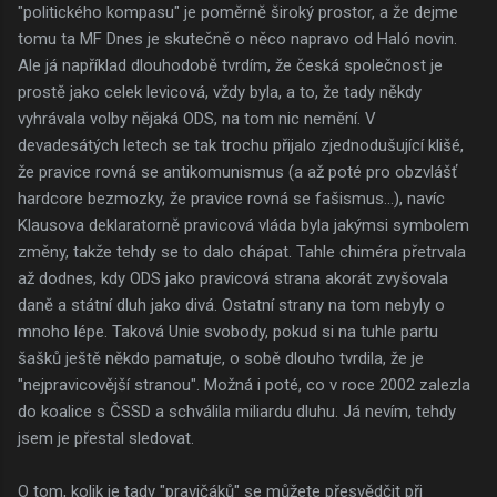
"politického kompasu" je poměrně široký prostor, a že dejme
tomu ta MF Dnes je skutečně o něco napravo od Haló novin.
Ale já například dlouhodobě tvrdím, že česká společnost je
prostě jako celek levicová, vždy byla, a to, že tady někdy
vyhrávala volby nějaká ODS, na tom nic nemění. V
devadesátých letech se tak trochu přijalo zjednodušující klišé,
že pravice rovná se antikomunismus (a až poté pro obzvlášť
hardcore bezmozky, že pravice rovná se fašismus...), navíc
Klausova deklaratorně pravicová vláda byla jakýmsi symbolem
změny, takže tehdy se to dalo chápat. Tahle chiméra přetrvala
až dodnes, kdy ODS jako pravicová strana akorát zvyšovala
daně a státní dluh jako divá. Ostatní strany na tom nebyly o
mnoho lépe. Taková Unie svobody, pokud si na tuhle partu
šašků ještě někdo pamatuje, o sobě dlouho tvrdila, že je
"nejpravicovější stranou". Možná i poté, co v roce 2002 zalezla
do koalice s ČSSD a schválila miliardu dluhu. Já nevím, tehdy
jsem je přestal sledovat.
O tom, kolik je tady "pravičáků" se můžete přesvědčit při