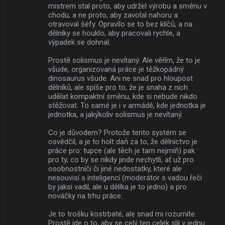
mistrem stal proto, aby udržel výrobu a směnu v
chodu, a ne proto, aby zavolal nahoru a
otravoval šéfy. Opravilo se to bez klíčů, a na
dělníky se houklo, aby pracovali rychle, a
výpadek se dohnal.
Prostě solismus je nevítaný. Ale věřím, že to je
všude, organizovaná práce je těžkopádný
dinosaurus všude. Ani ne snad pro hloupost
dělníků, ale spíše pro to, že je snaha z nich
udělat kompaktní směnu, kde si nebude nikdo
stěžovat. To samé je i v armádě, kde jednotka je
jednotka, a jakýkoliv solismus je nevítaný.
Co je důvodem? Protože tento systém se
osvědčil, a je to holt daň za to, že dělnictvo je
práce pro: tupce (ale těch je tam nejmíň) pak
pro ty, co by se nikdy jinde nechytli, ať už pro
osobnostníči či jiné nedostatky, které ale
nesouvisí s inteligencí (moderátor s vadou řeči
by jaksi vadil, ale u dělíka je to jedno) a pro
nováčky na trhu práce.
Je to trošku kostrbaté, ale snad mi rozumíte.
Prostě jde o to, aby se celý ten celek slil v jednu