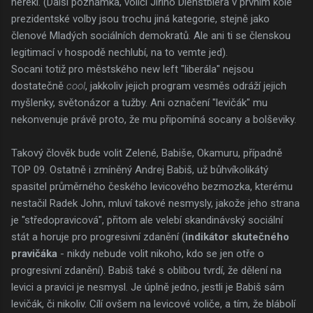
neřekl. (Další poznámka, voliči Jiřího Dienstbiera v prvním kole
prezidentské volby jsou trochu jiná kategorie, stejně jako
členové Mladých sociálních demokratů. Ale ani ti se členskou
legitimací v hospodě nechlubí, na to vemte jed).
Socani totiž pro městského new left "liberála" nejsou
dostatečně
cool
, jakkoliv jejich program vesměs odráží jejich
myšlenky, světonázor a tužby. Ani označení "levičák" mu
nekonvenuje právě proto, že mu připomíná socany a bolševiky.
Takový člověk bude volit Zelené, Babiše, Okamuru, případně
TOP 09. Ostatně i zmíněný Andrej Babiš, už bůhvíkolikátý
spasitel průměrného českého levicového bezmozka, kterému
nestačil Radek John, mluví takové nesmysly, jakože jeho strana
je "středopravicová", přitom ale velebí skandinávský sociální
stát a horuje pro progresivní zdanění (
indikátor skutečného
pravičáka
- nikdy nebude volit nikoho, kdo se jen otře o
progresivní zdanění). Babiš také s oblibou tvrdí, že dělení na
levici a pravici je nesmysl. Je úplně jedno, jestli je Babiš sám
levičák, či nikoliv. Cílí ovšem na levicové voliče, a tím, že blábolí