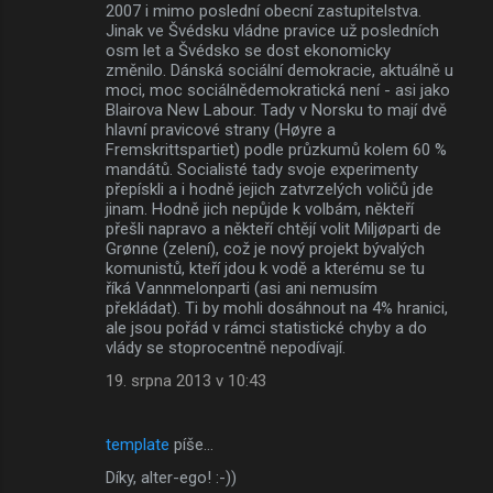
2007 i mimo poslední obecní zastupitelstva.
Jinak ve Švédsku vládne pravice už posledních
osm let a Švédsko se dost ekonomicky
změnilo. Dánská sociální demokracie, aktuálně u
moci, moc sociálnědemokratická není - asi jako
Blairova New Labour. Tady v Norsku to mají dvě
hlavní pravicové strany (Høyre a
Fremskrittspartiet) podle průzkumů kolem 60 %
mandátů. Socialisté tady svoje experimenty
přepískli a i hodně jejich zatvrzelých voličů jde
jinam. Hodně jich nepůjde k volbám, někteří
přešli napravo a někteří chtějí volit Miljøparti de
Grønne (zelení), což je nový projekt bývalých
komunistů, kteří jdou k vodě a kterému se tu
říká Vannmelonparti (asi ani nemusím
překládat). Ti by mohli dosáhnout na 4% hranici,
ale jsou pořád v rámci statistické chyby a do
vlády se stoprocentně nepodívají.
19. srpna 2013 v 10:43
template
píše…
Díky, alter-ego! :-))