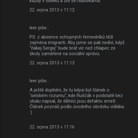
každý v obleku a živí se hlasivkama.
22. srpna 2013 v 11:12
leer píše…
PS: z absence schopných řemeslníků těží
zejména imigranti. Aby jsme se pak nedivi, když
"ňákej Sergej" bude brát víc než chlapec ze
školy zaměřené na sociální správu.
22. srpna 2013 v 11:13
leer píše…
A ještě doplním, že tu kdysi byl článek o
"selském rozumu", kde Ruščák v podstatě bez
obalu napsal, že dělníci jsou defakto smetí.
Článek poznáš podle úvodního obrázku vidláka.
:)
22. srpna 2013 v 11:16