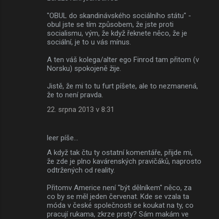
"OBUL do skandinávského sociálního státu" -
obul jste se tím způsobem, že jste proti
socialismu, vým, že když řeknete něco, že je
sociální, je to u vás mínus.
A ten váš kolega/alter ego Finrod tam přitom (v
Norsku) spokojeně žije.
Jistě, že mi to tu furt píšete, ale to nezmanená,
že to není pravda.
22. srpna 2013 v 8:31
leer píše…
A když tak čtu ty ostatní komentáře, přijde mi,
že zde je plno kavárenských pravičáků, naprosto
odtržených od reality.
Přitomv Americe není "být dělníkem" něco, za
co by se měl jeden červenat. Kde se vzala ta
móda v české společnosti se koukat na ty, co
pracují rukama, zkrze prsty? Sám makám ve