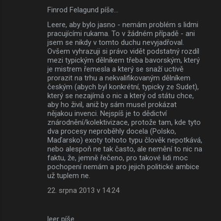
Finrod Felagund píše…
Leere, aby bylo jasno - nemám problém s lidmi
pracujícími rukama. To v žádném případě - ani
jsem se nikdy v tomto duchu nevyjadřoval.
Ovšem vyhrazuji si právo vidět podstatný rozdíl
mezi typickým dělníkem třeba bavorským, který
je mistrem řemesla a který se snaží uctivě
prorazit na trhu a nekvalifikovaným dělníkem
českým (abych byl konkrétní, typicky ze Sudet),
který se nezajímá o nic a který od státu chce,
aby ho živil, aniž by sám musel prokázat
nějakou invenci. Nejspíš je to dědictví
znárodnění/kolektivizace, protože tam, kde tyto
dva procesy neproběhly docela (Polsko,
Maďarsko) exoty tohoto typu člověk nepotkává,
nebo alespoň ne tak často, ale nemění to nic na
faktu, že, jemně řečeno, pro takové lidi moc
pochopení nemám a pro jejich politické ambice
už tuplem ne.
22. srpna 2013 v 14:24
leer píše…