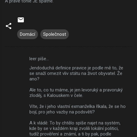
A právě tohle JE špatně.
Domácí
Společnost
leer píše…
K
Jendoduchá definice pravice je podle mě to, že
o
se snaží omezit vliv státu na život obyvatel. Že
m
ano?
e
Ale to, co tu máme, je jen levoruký a pravoruký
zloděj, s Kalouskem v čele.
n
t
Víte, že i jeho vlastní exmanželka říkala, že se ho
bojí, pro jeho vazby na podsvětí?
á
ř
A k vládě: To by chtělo spíše najet na systém,
kde by se v každém kraji zvolili lokální politici,
e
tudíž prověření a známí, a ti by pak, podle