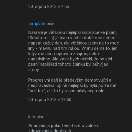
20. srpna 2013 v 4:56
template
píše…
Nasrání je většinou nejlepší inspirace ke psaní,
Glosátore :-)) já bych v téhle době mohl něco
napsat každý den, ale většinou jsem na to moc
líný - mávnu nad tím rukou. Vrhnu se na to, jen
když mě něco opravdu zaujme, nebo
nadzdvihne. Ale zase bych neřekl, že by styl
psaní například tohoto článku byl bůhvíjak
drsný...
Progresivní daň je především demotivující a
nespravedlivá. Úplně nejlepší by byla podle mě
"poll tax", ale to by u nás nikdy neprošlo.
20. srpna 2013 v 13:50
leer píše…
Anarchie je pokud vím teze o volném
združování jednotlivců