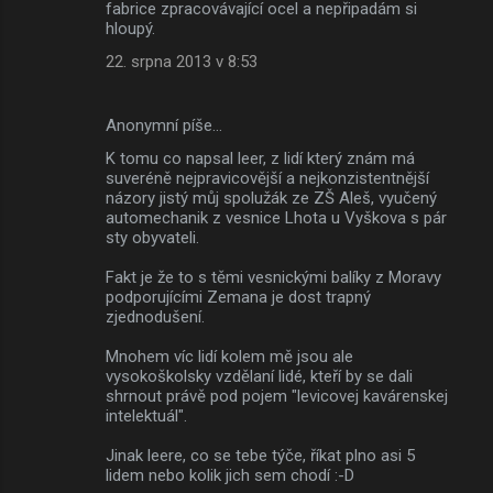
fabrice zpracovávající ocel a nepřipadám si
hloupý.
22. srpna 2013 v 8:53
Anonymní píše…
K tomu co napsal leer, z lidí který znám má
suveréně nejpravicovější a nejkonzistentnější
názory jistý můj spolužák ze ZŠ Aleš, vyučený
automechanik z vesnice Lhota u Vyškova s pár
sty obyvateli.
Fakt je že to s těmi vesnickými balíky z Moravy
podporujícími Zemana je dost trapný
zjednodušení.
Mnohem víc lidí kolem mě jsou ale
vysokoškolsky vzdělaní lidé, kteří by se dali
shrnout právě pod pojem "levicovej kavárenskej
intelektuál".
Jinak leere, co se tebe týče, říkat plno asi 5
lidem nebo kolik jich sem chodí :-D