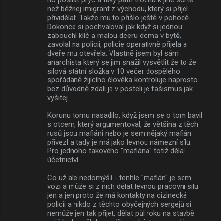
než běžnej imigrant z východu, který si přijel
přividělat. Takže mu to přišlo ještě v pohodě.
Dokonce si pochvaloval jak když si jednou
zabouchl klíč a malou dceru doma v bytě,
zavolal na policii, policie operativně přijela a
dveře mu otevřela. Vlastně jsem byl sám
anarchista který se jim snažil vysvětlit že to že
silová státní složka v 10 večer dospělého
spořádaně žijícího člověka kontroluje naprosto
bez důvodně zdali je v posteli je fašismus jak
vyšitej.
Korunu tomu nasadilo, když jsem se o tom bavil
s otcem, který argumentoval, že většina z těch
rusů jsou mafiáni nebo je sem nějaký mafián
přivezl a tady je má jako levnou námezní sílu.
Pro jednoho takového "mafiána" totiž dělal
účetnictví.
Co už ale nedomýšlí - tenhle "mafián" je sem
vozí a může si z nich dělat levnou pracovní sílu
jen a jen proto že má kontakty na cizinecké
policii a nikdo z těchto obyčejných sergejů si
nemůže jen tak přijet, dělat půl roku na stavbě