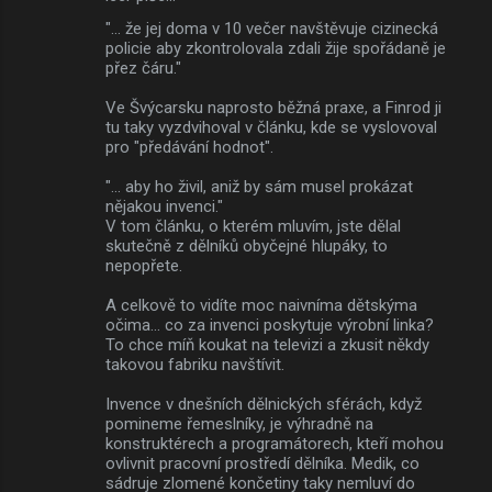
"... že jej doma v 10 večer navštěvuje cizinecká
policie aby zkontrolovala zdali žije spořádaně je
přez čáru."
Ve Švýcarsku naprosto běžná praxe, a Finrod ji
tu taky vyzdvihoval v článku, kde se vyslovoval
pro "předávání hodnot".
"... aby ho živil, aniž by sám musel prokázat
nějakou invenci."
V tom článku, o kterém mluvím, jste dělal
skutečně z dělníků obyčejné hlupáky, to
nepopřete.
A celkově to vidíte moc naivníma dětskýma
očima... co za invenci poskytuje výrobní linka?
To chce míň koukat na televizi a zkusit někdy
takovou fabriku navštívit.
Invence v dnešních dělnických sférách, když
pomineme řemeslníky, je výhradně na
konstruktérech a programátorech, kteří mohou
ovlivnit pracovní prostředí dělníka. Medik, co
sádruje zlomené končetiny taky nemluví do