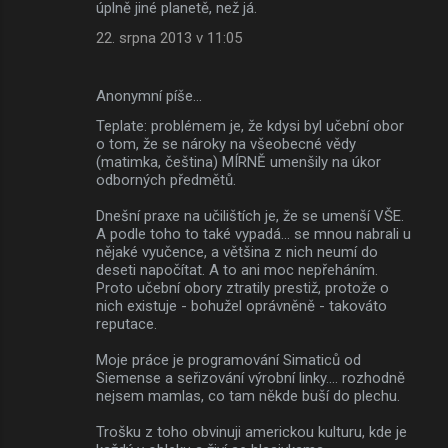
úplně jiné planetě, než já.
22. srpna 2013 v 11:05
Anonymní píše…
Teplate: problémem je, že kdysi byl učební obor
o tom, že se nároky na všeobecné vědy
(matimka, čeština) MÍRNĚ umenšily na úkor
odborných předmětů.
Dnešní praxe na učilištích je, že se umenší VŠE.
A podle toho to také vypadá... se mnou nabrali u
nějaké vyučence, a většina z nich neumí do
deseti napočítat. A to ani moc nepřeháním.
Proto učební obory ztratily prestiž, protože o
nich existuje - bohužel oprávněně - takováto
reputace.
Moje práce je programování Simaticů od
Siemense a seřizování výrobní linky.... rozhodně
nejsem mamlas, co tam někde buší do plechu.
Trošku z toho obvinuji americkou kulturu, kde je