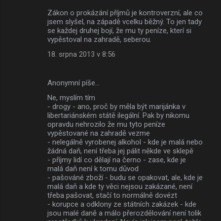
Zákon o prokázání příjmů je kontroverzní, ale co
jsem slyšel, na západě vcelku běžný. To jen tady
se každej druhej bojí, že mu ty peníze, kterí si
vypěstoval na zahradě, seberou.
18. srpna 2013 v 8:56
Anonymní píše…
Ne, myslím tím
- drogy - ano, proč by měla být marijánka v
libertariánském státě ilegální. Pak by nikomu
opravdu nehrozilo že mu tyto peníze
vypěstované na zahradě vezme
- nelegálně vyrobenej alkohol - kde je malá nebo
žádná daň, není třeba jej pálit někde ve sklepě
- příjmy lidí co dělají na černo - zase, kde je
malá daň není k tomu důvod
- pašováné zboží - budu se opakovat, ale, kde je
malá daň a kde ty věci nejsou zakázané, není
třeba pašovat, stačí to normálně dovézt
- korupce a odklony ze státních zakázek - kde
jsou malé daně a málo přerozdělování není tolik