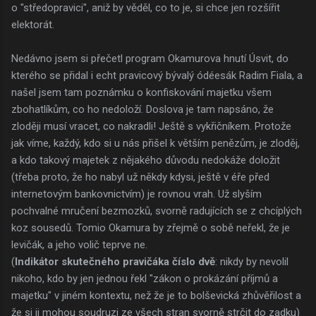
o "středopravici", aniž by věděl, co to je, si chce jen rozšířit
elektorát.
Nedávno jsem si přečetl program Okamurova hnutí Úsvit, do
kterého se přidal i echt pravicový bývalý ódéesák Radim Fiala, a
našel jsem tam poznámku o konfiskování majetku všem
zbohatlíkům, co ho nedoloží. Doslova je tam napsáno, že
zloději musí vracet, co nakradli! Ještě s vykřičníkem. Protože
jak víme, každý, kdo si u nás přišel k větším penězům, je zloděj,
a kdo takový majetek z nějakého důvodu nedokáže doložit
(třeba proto, že ho nabyl už někdy kdysi, ještě v éře před
internetovým bankovnictvím) je rovnou vrah. Už slyším
pochvalné mručení bezmozků, svorně radujících se z chcíplých
koz sousedů. Tomio Okamura by zřejmě o sobě neřekl, že je
levičák, a jeho volič teprve ne.
(
Indikátor skutečného pravičáka číslo dvě
: nikdy by nevolil
nikoho, kdo by jen jednou řekl "zákon o prokázání příjmů a
majetku" v jiném kontextu, než že je to bolševická zhůvěřilost a
že si ji mohou soudruzi ze všech stran svorně strčit do zadku)