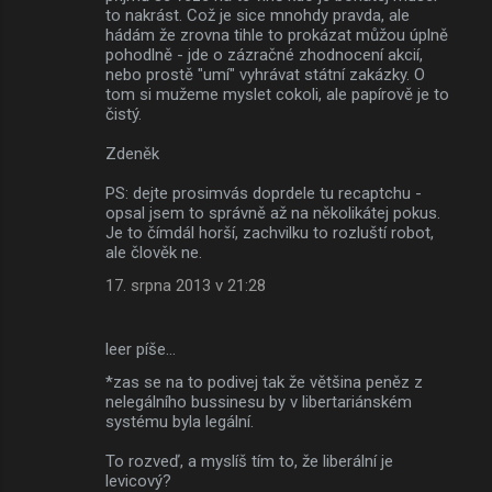
to nakrást. Což je sice mnohdy pravda, ale
hádám že zrovna tihle to prokázat můžou úplně
pohodlně - jde o zázračné zhodnocení akcií,
nebo prostě "umí" vyhrávat státní zakázky. O
tom si mužeme myslet cokoli, ale papírově je to
čistý.
Zdeněk
PS: dejte prosimvás doprdele tu recaptchu -
opsal jsem to správně až na několikátej pokus.
Je to čímdál horší, zachvilku to rozluští robot,
ale člověk ne.
17. srpna 2013 v 21:28
leer píše…
*zas se na to podivej tak že většina peněz z
nelegálního bussinesu by v libertariánském
systému byla legální.
To rozveď, a myslíš tím to, že liberální je
levicový?