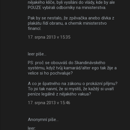
nějakého klíče, byli vysíláni do vlády, kde by ale
POUZE vybírali odborníky na ministerstva.
Pak by se nestalo, že zpěvačka anebo dívka z
plakátu řídí obranu, a chemik ministerstvo
financí.
17. srpna 2013 v 15:35
leer píše…
PS: proč se obouváš do Skandinávského
systému, když tvůj kamarád/alter ego tak žije a
velice si ho pochvaluje?
A co je špatného na zákonu o prokázní příjmu?
To jsi tak naivní, že si myslíš, že každý si uvaří
peníze legálně z nějakého vakua?
17. srpna 2013 v 15:46
Anonymní píše…
leer: