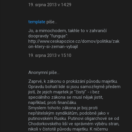
19. srpna 2013 v 14:29
template
píše…
Jo, a mimochodem, takhle to v zahraničí
doopravdy "funguje":
http://www.ceskapozice.cz/domov/politika/zak
on-ktery-si-zeman-vybajil
19. srpna 2013 v 15:10
Anonymní píše…
Zaprvé, k zákonu o prokázání původu majetku.
Opravdu bohatí lidé si jsou samozřejmě předem
jistí, že jejich majetek je "čistý" - i bez
speciálního zákona se musí nějak jistit,
například, proti finančáku.
Smyslem tohoto zákona je boj proti
nepřátelským syndikátům, podobně jako v
putinovském Rusku. Putinovi oligarchové se od
Chodorkovského liší ve správném výběru stran,
nikoli v čistotě původu majetku. K ničemu