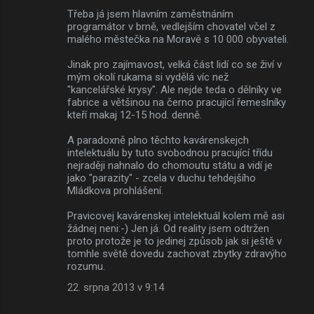
Třeba já jsem hlavním zaměstnáním
programátor v brně, vedlejším chovatel včel z
malého městečka na Moravě s 10 000 obyvateli.
Jinak pro zajímavost, velká část lidí co se živí v
mým okolí rukama si vydělá víc než
"kancelářské krysy". Ale nejde teda o dělníky ve
fabrice a většinou na černo pracující řemeslníky
kteří makaj 12-15 hod. denně.
A paradoxně plno těchto kavárenskejch
intelektuálu by tuto svobodnou pracující třídu
nejraději nahnalo do chomoutu státu a vidí je
jako "parazity" - zcela v duchu tehdejšího
Mládkova prohlášení.
Pravicovej kavárenskej intelektuál kolem mě asi
žádnej neni:-) Jen já. Od reality jsem odtržen
proto protože je to jedinej způsob jak si ještě v
tomhle světě dovedu zachovat zbytky zdravýho
rozumu.
22. srpna 2013 v 9:14