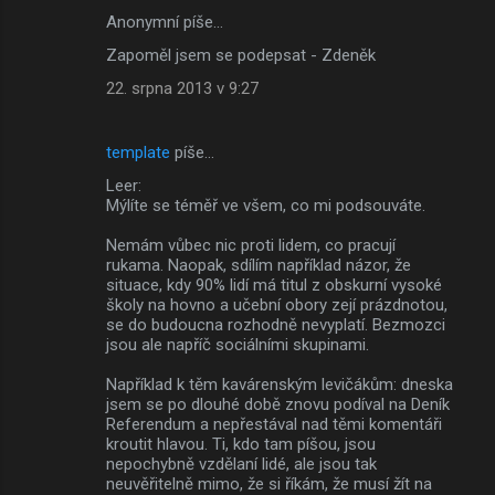
Anonymní píše…
Zapoměl jsem se podepsat - Zdeněk
22. srpna 2013 v 9:27
template
píše…
Leer:
Mýlíte se téměř ve všem, co mi podsouváte.
Nemám vůbec nic proti lidem, co pracují
rukama. Naopak, sdílím například názor, že
situace, kdy 90% lidí má titul z obskurní vysoké
školy na hovno a učební obory zejí prázdnotou,
se do budoucna rozhodně nevyplatí. Bezmozci
jsou ale napříč sociálními skupinami.
Například k těm kavárenským levičákům: dneska
jsem se po dlouhé době znovu podíval na Deník
Referendum a nepřestával nad těmi komentáři
kroutit hlavou. Ti, kdo tam píšou, jsou
nepochybně vzdělaní lidé, ale jsou tak
neuvěřitelně mimo, že si říkám, že musí žít na