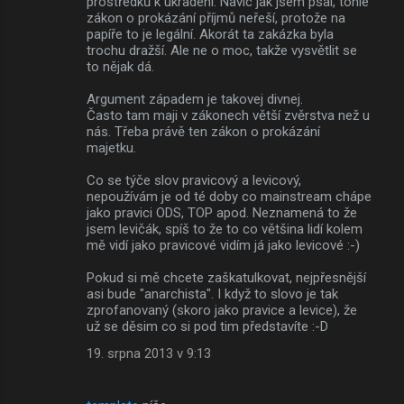
prostředků k ukradení. Navíc jak jsem psal, tohle
zákon o prokázání příjmů neřeší, protože na
papíře to je legální. Akorát ta zakázka byla
trochu dražší. Ale ne o moc, takže vysvětlit se
to nějak dá.
Argument západem je takovej divnej.
Často tam maji v zákonech větší zvěrstva než u
nás. Třeba právě ten zákon o prokázání
majetku.
Co se týče slov pravicový a levicový,
nepoužívám je od té doby co mainstream chápe
jako pravici ODS, TOP apod. Neznamená to že
jsem levičák, spíš to že to co většina lidí kolem
mě vidí jako pravicové vidím já jako levicové :-)
Pokud si mě chcete zaškatulkovat, nejpřesnější
asi bude "anarchista". I když to slovo je tak
zprofanovaný (skoro jako pravice a levice), že
už se děsim co si pod tim představíte :-D
19. srpna 2013 v 9:13