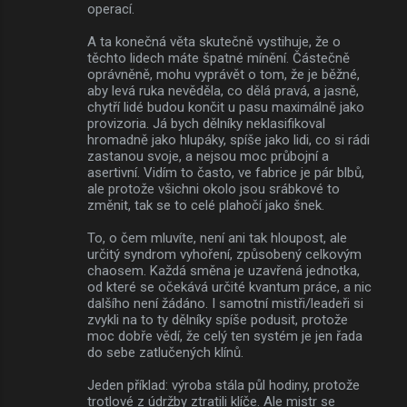
operací.
A ta konečná věta skutečně vystihuje, že o
těchto lidech máte špatné mínění. Částečně
oprávněně, mohu vyprávět o tom, že je běžné,
aby levá ruka nevěděla, co dělá pravá, a jasně,
chytří lidé budou končit u pasu maximálně jako
provizoria. Já bych dělníky neklasifikoval
hromadně jako hlupáky, spíše jako lidi, co si rádi
zastanou svoje, a nejsou moc průbojní a
asertivní. Vidím to často, ve fabrice je pár blbů,
ale protože všichni okolo jsou srábkové to
změnit, tak se to celé plahočí jako šnek.
To, o čem mluvíte, není ani tak hloupost, ale
určitý syndrom vyhoření, způsobený celkovým
chaosem. Každá směna je uzavřená jednotka,
od které se očekává určité kvantum práce, a nic
dalšího není žádáno. I samotní mistři/leadeři si
zvykli na to ty dělníky spíše podusit, protože
moc dobře vědí, že celý ten systém je jen řada
do sebe zatlučených klínů.
Jeden příklad: výroba stála půl hodiny, protože
trotlové z údržby ztratili klíče. Ale mistr se