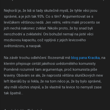
Nejhorší je, že lidi si tady skutečně myslí, že tyhle věci jsou
správné, a je jich tak 95%. Co s tím? Argumentovat se s
levičákem většinou nedá. Jen velmi, velmi malé procento se
jich nechá nakonec zviklat. Nikoliv proto, že by snad byli
nerozhodní a zviklatelní. Oni bohužel nemají na jisté věci
mozkovou kapacitu, což vyplývá z jejich levicového
světonázoru, a naopak.
Na závěr trochu odlehčení. Rozesmál mě
blog pana Kracíka
, na
kterém přepisuje cintát jakéhosi uvědomělého komunisty.
Poměrně rozumně tam argumentuje, proč komunista píše
kraviny. Obávám se ale, že naprostá většina sluníčkových new
left liberálů by si řekla, že na tom něco je, že by bylo správné,
aby měli všichni stejně, a že vlastně ta levice to nemyslí zase
tak špatně...