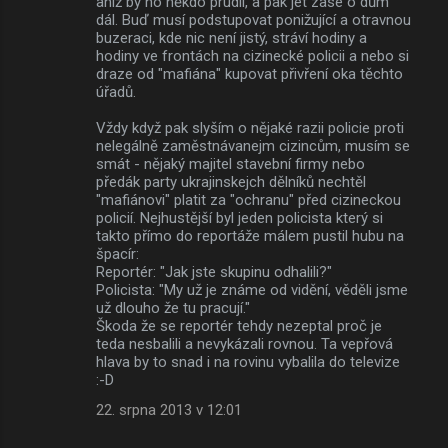
aniž by ho někdo prudil, a pak jet zase o dům
dál. Buď musí podstupovat ponižující a otravnou
buzeraci, kde nic není jistý, stráví hodiny a
hodiny ve frontách na cizinecké policii a nebo si
draze od "mafiána" kupovat přivření oka těchto
úřadů.
Vždy když pak slyším o nějaké razii policie proti
nelegálně zaměstnávanejm cizincům, musím se
smát - nějaký majitel stavební firmy nebo
předák party ukrajinskejch dělníků nechtěl
"mafiánovi" platit za "ochranu" před cizineckou
policií. Nejhustější byl jeden policista který si
takto přímo do reportáže málem pustil hubu na
špacír:
Reportér: "Jak jste skupinu odhalili?"
Policista: "My už je známe od vidění, věděli jsme
už dlouho že tu pracují."
Škoda že se reportér tehdy nezeptal proč je
teda nesbalili a nevykázali rovnou. Ta vepřová
hlava by to snad i na rovinu vybalila do televize
:-D
22. srpna 2013 v 12:01