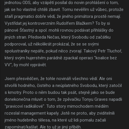
jednotou ODS, aby vzápětí posílal do novin prohlášení o tom,
jak se ho vlastně chtěli zbavit. Tomu nevěřím už vůbec, protože
staří pragmatici dobře vědí, že jiného primátora prostě nemají.
Vystřídat jej kontroverzním Rudolfem Blažkem? To by si
pánové Šťastný a spol. mohli rovnou podávat přihlášky do
jiných stran. Předseda Nečas, který Svobodu od začátku
podporoval, už několikrát prokázal, že se se svými
spolustraníky nepáře, pokud něco zvorají. Takový Petr Tluchoř,
který svým hujerstvím parádně zpackal operaci "koalice bez
VV", by mohl vyprávět.
Jsem přesvědčen, že tohle novináři všechno vědí. Ale oni
stvořili hodného, čistého a neúplatného Svobodu, který zatočil
s kmotry. Proto o něm budou tak psát, stejně jako se bude
donekonečna mluvit o tom, že zpěvačku Tonyu Graves napadli
"pravicoví radikálové". Tuto story mimochodem médiím
rozeslal management kapely. Jistě ne proto, aby zviditelnili
jméno hudebního tělesa, na které už lidi pomalu začali
zapomínat/kašlat. Ale to už je jiný příběh.