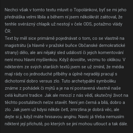
Nechci však v tomto textu mluvit o Topolánkovi, byť se mi jeho
přednáška velmi líbila a během ní jsem několikrát zalitoval, že
tenhle svérázný chlapík už nestojí v čele ODS, potažmo vlády
ČR.
Text by měl sice primárně pojednávat o tom, co se vlastně na
magistrátu (a hlavně v pražské buňce Občanské demokratické
strany) dělo, ale ani nějaký sled událostí či jejich komentování
není mou hlavní myšlenkou. Když dovolíte, vezmu to oklikou. V
některém ze svých starších textů jsem se už zmínil, že média
mají rády co jednoduché příběhy a úplně nejraději pracují s
dichotomií dobro versus zlo. Tuto archetypální symboliku
známe z pohádek či mýtů a je na ní postavená vlastně naše
celá kulturní tradice. Jak ale mnozí z nás vědí, skutečný život na
těchto postulátech nelze stavět. Není jen černá a bílá, dobro a
zlo. Jak jsem už kdysi někde četl, zmrzlina je dobrá věc, ale
dejte si ji, když máte hnisavou angínu. Navíc já třeba nemusím
některé její příchutě, po kterých se jiní mohou utlouct a tak dále.