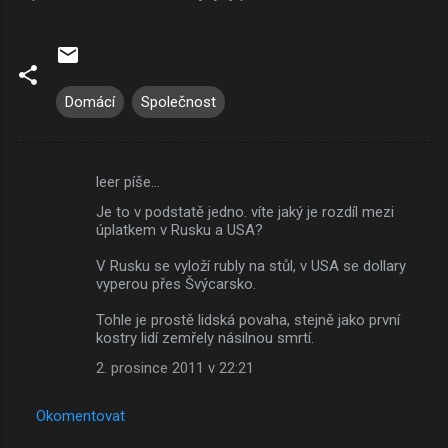
Domácí
Společnost
leer píše…
K
Je to v podstatě jedno. víte jaký je rozdíl mezi
o
úplatkem v Rusku a USA?
m
V Rusku se vyloží rubly na stůl, v USA se dollary
e
vyperou přes Švýcarsko.
n
Tohle je prostě lidská povaha, stejně jako první
t
kostry lidí zemřely násilnou smrtí.
á
2. prosince 2011 v 22:21
ř
e
Okomentovat