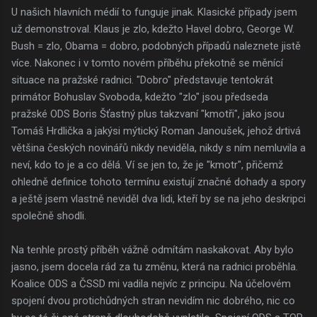
U našich hlavních médií to funguje jinak. Klasické případy jsem
už demonstroval. Klaus je zlo, kdežto Havel dobro, George W.
Bush = zlo, Obama = dobro, podobných případů naleznete jistě
více. Nakonec i v tomto novém příběhu překotně se měnící
situace na pražské radnici. "Dobro" představuje tentokrát
primátor Bohuslav Svoboda, kdežto "zlo" jsou předseda
pražské ODS Boris Šťastný plus takzvaní "kmotři", jako jsou
Tomáš Hrdlička a jakýsi mýtický Roman Janoušek, jehož drtivá
většina českých novinářů nikdy neviděla, nikdy s ním nemluvila a
neví, kdo to je a co dělá. Ví se jen to, že je "kmotr", přičemž
ohledně definice tohoto termínu existují značné dohady a spory
a ještě jsem vlastně neviděl dva lidi, kteří by se na jeho deskripci
společně shodli.
Na tenhle prostý příběh vážně odmítám naskakovat. Aby bylo
jasno, jsem docela rád za tu změnu, která na radnici proběhla.
Koalice ODS a ČSSD mi vadila nejvíc z principu. Na účelovém
spojení dvou protichůdných stran nevidím nic dobrého, nic co