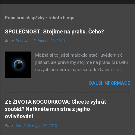
Populární příspěvky z tohoto blogu
SPOLEČNOST: Stojíme na prahu. Čeho?
Autor:
Redakce
-
listopadu 20, 2010
Možná si to ještě málokdo stačil uvědomit či
přiznat, ale právě my stojíme na prahu či úsvitu
nových poměrů ve společnosti. Ovšem buďme
v klidu, netýká se to nás, ale až našich dětí.
DALŠÍ INFORMACE
Novými poměry ve společnosti myslím
přiklonění se s některé z nám již historicky
známých situací. Přiznejme si to otevřeně – je
ZE ŽIVOTA KOCOURKOVA: Chcete vyhrát
to buď nová forma demokracie, anebo
soutěž? Nařkněte ministra z jejího
nacismus. Těžko si někdo z nás mohl
ovlivňování
nevšimnout, že určité etnikum získává ve
Autor:
template
-
října 04, 2010
společnosti stále větší vliv – v každém městě již
vlastní několik obchůdků či spíše již obchodů.