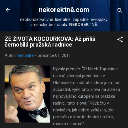
Přeskočit na hlavní obsah
nekorektně.com
neokonzervativně. liberálně. západně. evropsky.
americky. bez obalu.
NEKOREKTNĚ.
ZE ŽIVOTA KOCOURKOVA: Až příliš
černobílá pražská radnice
Autor:
template
-
prosince 01, 2011
Bývalý premiér ČR Mirek Topolánek
na své včerejší přednášce v
Občanském institutu, které jsem se
zúčastnil, vyřkl tato slova na adresu
nejnovějšího kuropění na pražské
radnici, tato slova: "Když čtu v
novinách, jak dobro zvítězilo, zlo
prohrálo a kmotři dostali na frak,
musím se smát."