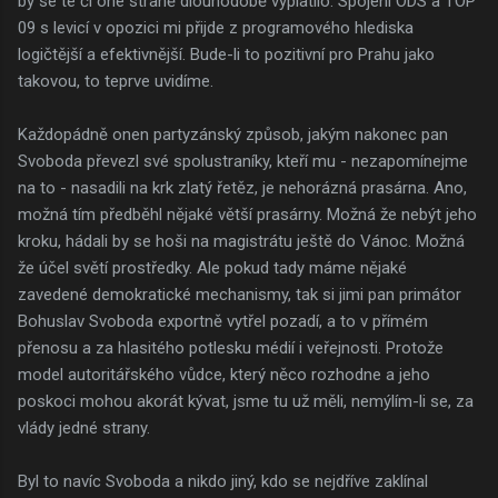
by se té či oné straně dlouhodobě vyplatilo. Spojení ODS a TOP
09 s levicí v opozici mi přijde z programového hlediska
logičtější a efektivnější. Bude-li to pozitivní pro Prahu jako
takovou, to teprve uvidíme.
Každopádně onen partyzánský způsob, jakým nakonec pan
Svoboda převezl své spolustraníky, kteří mu - nezapomínejme
na to - nasadili na krk zlatý řetěz, je nehorázná prasárna. Ano,
možná tím předběhl nějaké větší prasárny. Možná že nebýt jeho
kroku, hádali by se hoši na magistrátu ještě do Vánoc. Možná
že účel světí prostředky. Ale pokud tady máme nějaké
zavedené demokratické mechanismy, tak si jimi pan primátor
Bohuslav Svoboda exportně vytřel pozadí, a to v přímém
přenosu a za hlasitého potlesku médií i veřejnosti. Protože
model autoritářského vůdce, který něco rozhodne a jeho
poskoci mohou akorát kývat, jsme tu už měli, nemýlím-li se, za
vlády jedné strany.
Byl to navíc Svoboda a nikdo jiný, kdo se nejdříve zaklínal