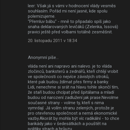
leer: Však já s vámi v hodnocení vlády vesměs
souhlasím. Pořád mi není jasné, kde spolu
polemizujeme.
"Přemluv bábu" - mně to připadalo spíš jako
snaha deklarovaných levičáků (Zelenka, Issová)
pravici ještě před volbami totálně zesměšnit.
20. listopadu 2011 v 18:34
Anonymní píše…
vláda není ani napravo ani nalevo. je to vláda
zločinců, banksterů a zednářů, kteří chtějí vrobit
ve společnosti co nejvíce závislých otroků,
které pak budou ždímat přes firmy a banky.
Lidi, nenechme si srát na hlavu tohle skončí tím,
že staří budou chcípat před špitálama a mladí
budou od narození zadlužení jak prase.Nevolme
současné strany - volme ty, kteří s nima
vymrdají. Já volím stranu zelených, protože je
pro otevřenou společnost a nemá ekonomické
vazby.Akorát by mohla být víc radikální - to chce
barikády jako v šedesátkách a pouštět na
politiky strach a hrůuzu