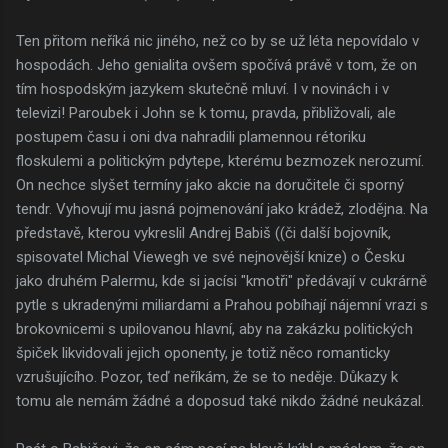
Ten přitom neříká nic jiného, než co by se už léta nepovídalo v
hospodách. Jeho genialita ovšem spočívá právě v tom, že on
tím hospodským jazykem skutečně mluví. I v novinách i v
televizi! Paroubek i John se k tomu, pravda, přibližovali, ale
postupem času i oni dva nahradili plamennou rétoriku
floskulemi a politickým pdytepe, kterému bezmozek nerozumí.
On nechce slyšet termíny jako akcie na doručitele či sporný
tendr. Vyhovují mu jasná pojmenování jako krádež, zlodějna. Na
představě, kterou vykreslil Andrej Babiš ((či další bojovník,
spisovatel Michal Viewegh ve své nejnovější knize) o Česku
jako druhém Palermu, kde si jacísi "kmotři" předávají v cukrárně
pytle s ukradenými miliardami a Prahou pobíhají nájemní vrazi s
brokovnicemi s upilovanou hlavní, aby na zakázku politických
špiček likvidovali jejich oponenty, je totiž něco romanticky
vzrušujícího. Pozor, teď neříkám, že se to neděje. Důkazy k
tomu ale nemám žádné a doposud také nikdo žádné neukázal.