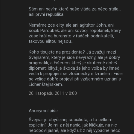
Sám ani nevím která naše vláda za něco stála...
asi první republika.
Nemáme zde elity, ale ani agitátor John, ani
socík Paroubek, ale ani kovboj Topolánek, který
zase hrál na buransto v řadách podnikatelů,
takovou elitou nejsou...
Koho tipujete na prezidenta? Já zvažuji mezi
Švejnarem, který je sice nevýrazný, ale je dobrý
pragmatik, a Fišerem, který je skutečně dobrý
diplomat, idkyž je škoda že jeho volba by ihned
vedla k propojení se zločineckým Izraelem. Fišer
se velice dobře projevil při vzájemném uznání s
Lichenštejnskem.
20. listopadu 2011 v 0:00
Anonymní píše…
Švejnar je obyčejnej socialista, a to celkem
explicitní. Je mi z něj nanic, jak kličkuje, na nic
neodpoví jasně, ale když už z něj vypadne něco