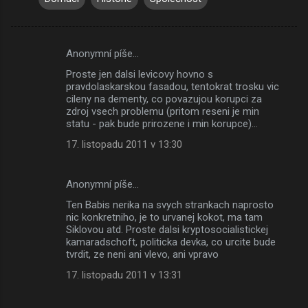
Anonymní píše…
K
Proste jen dalsi levicovy hovno s
o
pravdolaskarskou fasadou, tentokrat trosku vic
m
cileny na dementy, co povazujou korupci za
zdroj vsech problemu (pritom reseni je min
e
statu - pak bude prirozene i min korupce)...
n
17. listopadu 2011 v 13:30
t
á
Anonymní píše…
ř
Ten Babis nerika na svych strankach naprosto
e
nic konkretniho, je to urvanej kokot, ma tam
Siklovou atd. Proste dalsi kryptosocialistickej
kamaradschoft, politicka devka, co urcite bude
tvrdit, ze neni ani vlevo, ani vpravo
17. listopadu 2011 v 13:31