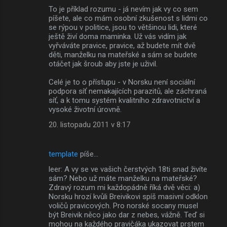
To je příklad rozumu - já nevím jak vy co sem
píšete, ale co mám osobní zkušenost s lidmi co
se rýpou v politice, jsou to většinou lidi, které
ještě živí doma maminka. Už vás vidím jak
vyřváváte pravice, pravice, až budete mít dvě
děti, manželku na mateřské a sám se budete
otáčet jak šroub aby jste je uživil.
Celé je to o přístupu - v Norsku není sociální
podpora síť nemakajících parazitů, ale záchraná
síť, a k tomu systém kvalitního zdravotnictví a
vysoké životní úrovně.
20. listopadu 2011 v 8:17
template
píše…
leer: A vy se ve vašich čerstvých 18ti snad živíte
sám? Nebo už máte manželku na mateřské?
Zdravý rozum mi každopádně říká dvě věci: a)
Norsku hrozí kvůli Breivikovi spíš masivní odklon
voličů pravicových. Pro norské socany musel
být Breivik něco jako dar z nebes, vážně. Teď si
mohou na každého pravičáka ukazovat prstem