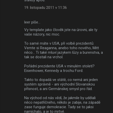
19. listopadu 2011 v 11:36
leer píše…
Vy template jako člověk jste na úrovni, ale ty
vaše názory, nic moc.
To samé máte v USA, při volbě prezidentů:
Vemte si Reaganna, anebo toho nového, Mitt
něco... Ti také mluví jazykem lůzy a burenstva, a
tak se dostali na vrchol.
Pořádní prezidente USA v minulém století?
Eisenhower, Kennedy a trochu Ford.
Takto to dopadá ve státě, co nemá ani jeden
systém správně - ani východní Slovanskou
přísnost, a ani Germánskej smysl pro řád.
Na východ od nás vědí, že jakmile by udělali
něco nepatřičného, někdo je zabije, na západě
zase funguje demokracie. Tady se to jaksi
namíchalo, a je to mrtvé.