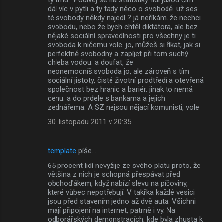
dál víc v pytli a ty tady něco o svobodě. už ses
té svobody někdy najedl ? já neříkám, že nechci
svobodu, nebo že bych chtěl diktátora, ale bez
nějaké sociální spravedlnosti pro všechny je ti
svoboda k ničemu vole. jo, můžeš si říkat, jak si
perfektně svobodný a zapíjet při tom suchý
chleba vodou. a doufat, že
neonemocníš.svoboda jo, ale zároveň s tím
sociální jistoty, čisté životní prodtředí a otevřená
společnost bez hranic a bariér. jinak to nemá
cenu. a do prdele s bankama a jejich
zednářema. A SZ nejsou nějací komunisti, vole
30. listopadu 2011 v 20:35
template
píše…
65 procent lidí nevyžije ze svého platu proto, že
většina z nich je schopná přespávat před
obchoďákem, když nabízí slevu na píčoviny,
které vůbec nepotřebují. V takřka každé vesici
jsou před stavením jedno až dvě auta. Všichni
mají připojení na internet, patrně i vy. Na
odborářských demonstracích, kde byla zhusta k