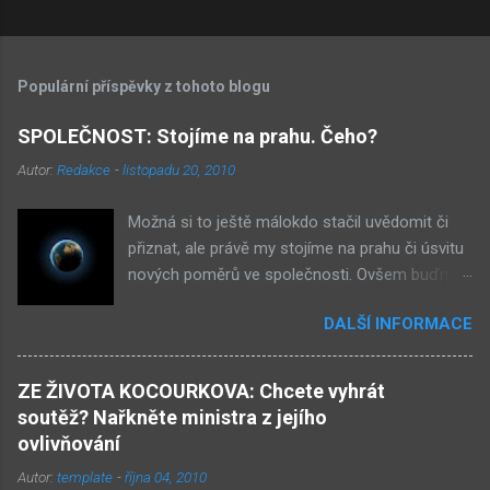
Populární příspěvky z tohoto blogu
SPOLEČNOST: Stojíme na prahu. Čeho?
Autor:
Redakce
-
listopadu 20, 2010
Možná si to ještě málokdo stačil uvědomit či
přiznat, ale právě my stojíme na prahu či úsvitu
nových poměrů ve společnosti. Ovšem buďme
v klidu, netýká se to nás, ale až našich dětí.
DALŠÍ INFORMACE
Novými poměry ve společnosti myslím
přiklonění se s některé z nám již historicky
známých situací. Přiznejme si to otevřeně – je
ZE ŽIVOTA KOCOURKOVA: Chcete vyhrát
to buď nová forma demokracie, anebo
soutěž? Nařkněte ministra z jejího
nacismus. Těžko si někdo z nás mohl
ovlivňování
nevšimnout, že určité etnikum získává ve
Autor:
template
-
října 04, 2010
společnosti stále větší vliv – v každém městě již