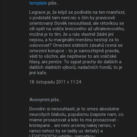
template
píše…
Legrace je, že když se podíváte na ten manifest,
v podstatě tam není nic s čím by pravicově
orientovaný člověk nesouhlasil, ale rétorikou se
cílí opět na voliče levicového až ultralevicového,
možná je to tím, že u nás vlastně žádní jiní
nejsou, a tu marginální menšinu nestojí za to
oslovovat? Omezení státních zásahů rovná se
omezení korupce - to je samozřejmě pravda,
vědí to všichni, ale nepřinese to ani voličské
hlasy, ani peníze. To sypat prachy do dalších a
dalších vládních výborů, nadačních fondů, to je
jiné kafe...
18. listopadu 2011 v 11:24
Anonymní píše…
Dovolim si nesouhlasit, je to smes absolutne
neurcitych blabolu, populismu (napiste nam, co
mame prosazovat a kdo to ma prosazovat -
kristepane... ani neni urcenej nakej ramec, v
ramci nehoz by se ladily uz detaily) a
LEVICOVYCH vyblitku, namatkou: