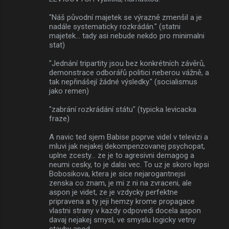
"Náš původní majetek se výrazně zmenšil a je
nadále systematicky rozkrádán." (statni
majetek... tady asi nebude nekdo pro minimalni
stat)
"Jednání tripartity jsou bez konkrétních závěrů,
demonstrace odborářů politici neberou vážně, a
tak nepřinášejí žádné výsledky." (socialismus
jako remen)
"zabrání rozkrádání státu" (typicka levicacka
fraze)
A navic ted sjem Babise poprve videl v televizi a
mluvi jak nejakej dekompenzovanej psychopat,
uplne zcesty... ze je to agresivni demagog a
neumi cesky, to je dalsi vec. To uz je skoro lepsi
Bobosikova, ktera je sice nejarogantnejsi
zenska co znam, je mi z ni na zvraceni, ale
aspon je videt, ze je vzdycky perfektne
pripravena a ty jeji hemzy krome propagace
vlastni strany v kazdy odpovedi docela aspon
davaj nejakej smysl, ve smyslu logicky vetny
stavby apod.