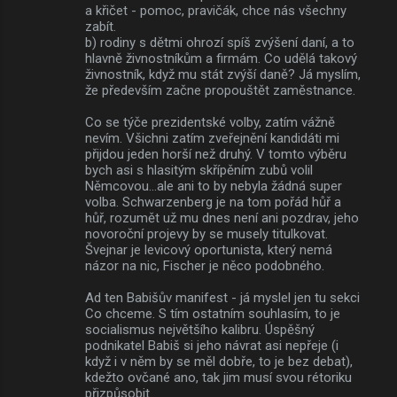
a křičet - pomoc, pravičák, chce nás všechny
zabít.
b) rodiny s dětmi ohrozí spíš zvýšení daní, a to
hlavně živnostníkům a firmám. Co udělá takový
živnostník, když mu stát zvýší daně? Já myslím,
že především začne propouštět zaměstnance.
Co se týče prezidentské volby, zatím vážně
nevím. Všichni zatím zveřejnění kandidáti mi
přijdou jeden horší než druhý. V tomto výběru
bych asi s hlasitým skřípěním zubů volil
Němcovou...ale ani to by nebyla žádná super
volba. Schwarzenberg je na tom pořád hůř a
hůř, rozumět už mu dnes není ani pozdrav, jeho
novoroční projevy by se musely titulkovat.
Švejnar je levicový oportunista, který nemá
názor na nic, Fischer je něco podobného.
Ad ten Babišův manifest - já myslel jen tu sekci
Co chceme. S tím ostatním souhlasím, to je
socialismus největšího kalibru. Úspěšný
podnikatel Babiš si jeho návrat asi nepřeje (i
když i v něm by se měl dobře, to je bez debat),
kdežto ovčané ano, tak jim musí svou rétoriku
přizpůsobit.