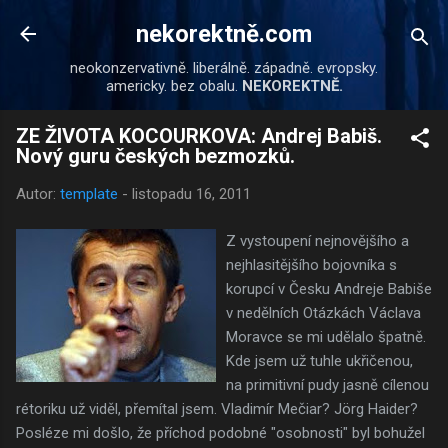
Přeskočit na hlavní obsah
nekorektně.com
neokonzervativně. liberálně. západně. evropsky.
americky. bez obalu.
NEKOREKTNĚ.
ZE ŽIVOTA KOCOURKOVA: Andrej Babiš.
Nový guru českých bezmozků.
Autor:
template
-
listopadu 16, 2011
Z vystoupení nejnovějšího a
nejhlasitějšího bojovníka s
korupcí v Česku Andreje Babiše
v nedělních Otázkách Václava
Moravce se mi udělalo špatně.
Kde jsem už tuhle ukřičenou,
na primitivní pudy jasně cílenou
rétoriku už viděl, přemítal jsem. Vladimír Mečiar? Jörg Haider?
Posléze mi došlo, že příchod podobné "osobnosti" byl bohužel