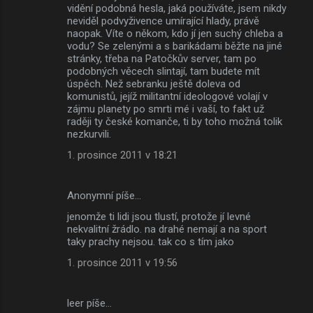
vidění podobná hesla, jaká používáte, jsem nikdy
neviděl podvyživence umírající hlady, právě
naopak. Víte o někom, kdo jí jen suchý chleba a
vodu? Se zelenými a s barikádami běžte na jiné
stránky, třeba na Patočkův server, tam po
podobných věcech slintají, tam budete mít
úspěch. Než sebranku ještě doleva od
komunistů, jejíž militantní ideologové volají v
zájmu planety po smrti mé i vaší, to fakt už
raději ty české komanče, ti by toho možná tolik
nezkurvili.
1. prosince 2011 v 18:21
Anonymní píše…
jenomže ti lidi jsou tlustí, protože jí levné
nekvalitní žrádlo. na drahé nemají a na sport
taky prachy nejsou. tak co s tím jako
1. prosince 2011 v 19:56
leer píše…