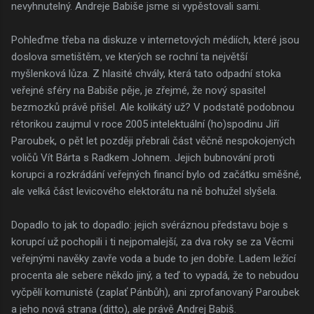
nevyhnutelný. Andreje Babiše jsme si vypěstovali sami.
Pohleďme třeba na diskuze v internetových médiích, které jsou
doslova smetištěm, ve kterých se rochní ta největší
myšlenková lůza. Z hlasité chvály, která tato odpadní stoka
veřejné sféry na Babiše pěje, je zřejmé, že nový spasitel
bezmozků právě přišel. Ale kolikátý už? V podstatě podobnou
rétorikou zaujmul v roce 2005 intelektuální (ho)spodinu Jiří
Paroubek, o pět let později přebrali část věčně nespokojených
voličů Vít Bárta s Radkem Johnem. Jejich bubnování proti
korupci a rozkrádání veřejných financí bylo od začátku směšné,
ale velká část levicového elektorátu na ně bohužel slyšela.
Dopadlo to jak to dopadlo: jejich svéráznou představu boje s
korupcí už pochopili i ti nejpomalejší, za dva roky se za Věcmi
veřejnými navěky zavře voda a bude to jen dobře. Ladem ležící
procenta ale sebere někdo jiný, a teď to vypadá, že to nebudou
vyčpělí komunisté (zaplať Pánbůh), ani zprofanovaný Paroubek
a jeho nová strana (ditto), ale právě Andrej Babiš.