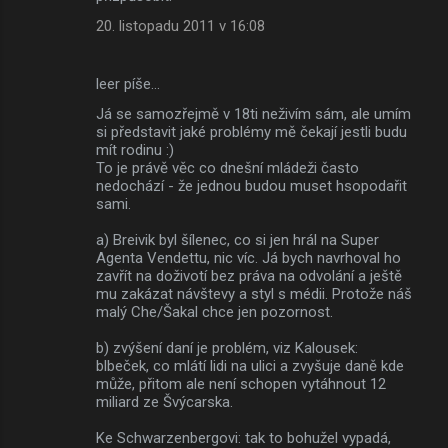
20. listopadu 2011 v 16:08
leer píše…
Já se samozřejmě v 18ti neživím sám, ale umím
si představit jaké problémy mě čekají jestli budu
mít rodinu :)
To je právě věc co dnešní mládeži často
nedochází - že jednou budou muset hsopodařit
sami.
a) Breivik byl šílenec, co si jen hrál na Super
Agenta Vendettu, nic víc. Já bych navrhoval ho
zavřít na doživotí bez práva na odvolání a ještě
mu zakázat návštevy a styl s médii. Protože náš
malý Che/Šakal chce jen pozornost.
b) zvýšení daní je problém, viz Kalousek:
blbeček, co mlátí lidi na ulici a zvyšuje daně kde
může, přitom ale není schopen vytáhnout 12
miliard ze Švýcarska.
Ke Schwarzenbergovi: tak to bohužel vypadá,