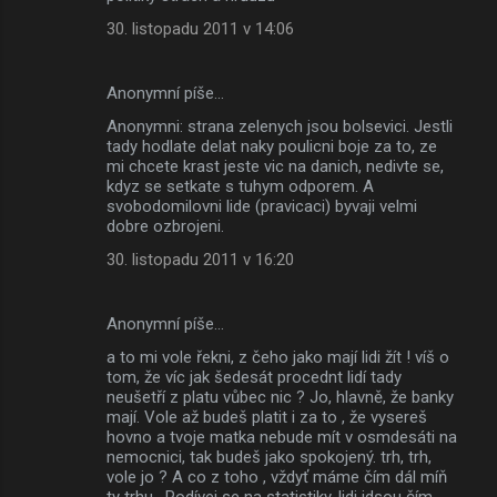
30. listopadu 2011 v 14:06
Anonymní píše…
Anonymni: strana zelenych jsou bolsevici. Jestli
tady hodlate delat naky poulicni boje za to, ze
mi chcete krast jeste vic na danich, nedivte se,
kdyz se setkate s tuhym odporem. A
svobodomilovni lide (pravicaci) byvaji velmi
dobre ozbrojeni.
30. listopadu 2011 v 16:20
Anonymní píše…
a to mi vole řekni, z čeho jako mají lidi žít ! víš o
tom, že víc jak šedesát procednt lidí tady
neušetří z platu vůbec nic ? Jo, hlavně, že banky
mají. Vole až budeš platit i za to , že vysereš
hovno a tvoje matka nebude mít v osmdesáti na
nemocnici, tak budeš jako spokojený. trh, trh,
vole jo ? A co z toho , vždyť máme čím dál míň
ty trhu . Podívej se na statistiky. lidi jdsou čím