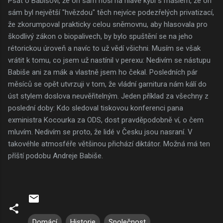
Psát o Babišovi, že on sám nosí na hlavě kýbl s máslem, že on
sám byl největší "hvězdou" těch nejvíce podezřelých privatizací,
že zkorumpoval prakticky celou sněmovnu, aby hlasovala pro
škodlivý zákon o biopalivech, by bylo spuštění se na jeho
rétorickou úroveň a navíc to už vědí všichni. Musím se však
vrátit k tomu, co jsem už nastínil v perexu: Nedivím se nástupu
Babiše ani za mák a vlastně jsem ho čekal. Posledních pár
měsíců se opět utvrzuji v tom, že vládní garnitura nám kálí do
úst stylem doslova neuvěřitelným. Jeden příklad za všechny z
poslední doby: Kdo sledoval tiskovou konferenci pana
exministra Kocourka za ODS, dost pravděpodobně ví, o čem
mluvím. Nedivím se proto, že lidé v Česku jsou nasraní. V
takovéhle atmosféře většinou přichází diktátor. Možná má ten
příští podobu Andreje Babiše.
Domácí
Historie
Společnost