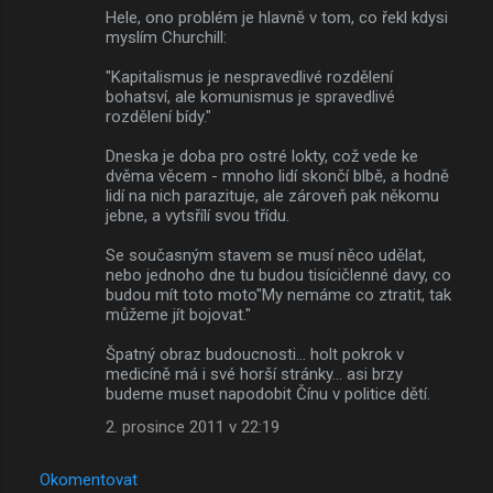
Hele, ono problém je hlavně v tom, co řekl kdysi
myslím Churchill:
"Kapitalismus je nespravedlivé rozdělení
bohatsví, ale komunismus je spravedlivé
rozdělení bídy."
Dneska je doba pro ostré lokty, což vede ke
dvěma věcem - mnoho lidí skončí blbě, a hodně
lidí na nich parazituje, ale zároveň pak někomu
jebne, a vytsřílí svou třídu.
Se současným stavem se musí něco udělat,
nebo jednoho dne tu budou tisícičlenné davy, co
budou mít toto moto"My nemáme co ztratit, tak
můžeme jít bojovat."
Špatný obraz budoucnosti... holt pokrok v
medicíně má i své horší stránky... asi brzy
budeme muset napodobit Čínu v politice dětí.
2. prosince 2011 v 22:19
Okomentovat