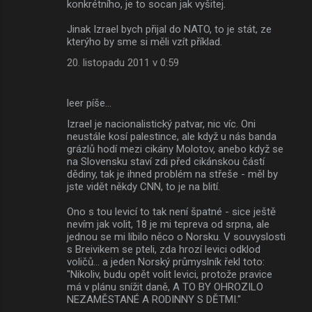
konkrétního, je to socan jak vyšitej.
Jinak Izrael bych přijal do NATO, to je stát, ze
kterýho by sme si měli vzít příklad.
20. listopadu 2011 v 0:59
leer píše…
Izrael je nacionalistický patvar, nic víc. Oni
neustále kosí palestince, ale když u nás banda
grázlů hodí mezi cikány Molotov, anebo když se
na Slovensku staví zdi před cikánskou částí
dědiny, tak je ihned problém na střeše - měl by
jste vidět někdy CNN, to je na blití.
Ono s tou levicí to tak není špatné - sice ještě
nevím jak volit, 18 je mi tepreva od srpna, ale
jednou se mi líbilo něco o Norsku. V souvyslosti
s Breivikem se pteli, zda hrozí levici odklod
voličů... a jeden Norský průmyslník řekl toto:
"Nikoliv, budu opět volit levici, protože pravice
má v plánu snížit daně, A TO BY OHROZILO
NEZAMĚSTANÉ A RODINNY S DĚTMI."