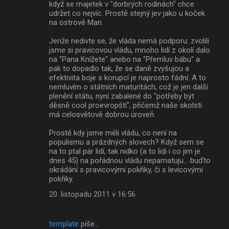
když se majetek v "dorbrých rodinách" chce
udržet co nejvíc. Prostě stejný jev jako u koček
na ostrově Man.
Jenže nedivte se, že vláda nemá podporu: zvolili
jsme si pravicovou vládu, mnoho lidí z okolí dalo
na "Pana Knížete" anebo na "Přemluv bábu" a
pak to dopadlo tak, že se daně zvyšujou a
efektivita boje s korupcí je naprosto fádní. A to
nemluvím o státních maturitách, což je jen další
plenění státu, nyní zabalené do "potřeby být
děsně cool proevropští", přičemž naše skolstí
má celosvětově dobrou úroveň.
Prostě kdy jsme měli vládu, co není na
populismu a prázdných slovech? Když sem se
na to ptal pár lidí, tak nidko (a to lidi i co jim je
dnes 45) na pořádnou vládu nepamatuju... buďto
okrádání s pravicovými pokřiky, či s levicovými
pokřiky.
20. listopadu 2011 v 16:56
template
píše…