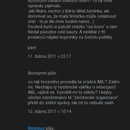
dozorčích radách státních firem? To by mne
opravdu zajímalo.
Jak říkám, nechci z Bárty dělat beránka, ale
domnívat se, že malá firmička může ovládnout
stát - to je dle mne hodně naivní...:)
Osobně bych si položil otázku "cui bono" a tam
hledal původce celé kauzy. A nedělal z tří
poslanců nějaké bojovníky za čistotu politiky...
pavt
11. dubna 2011 v 22:17
Anonymní píše…
co tak hrozného provedla ta zrůdná ABL? Zatím
nic. Nechápu ty hysterické výkřiky o nebezpečí
ABL, vážně ne. Vysvětlí mi to někdo? I kdyby
všichni zaměstnanci té "zločinecké organizace"
přešli do státní správy, tak mi to nebude vadit.
12. dubna 2011 v 10:14
Melebius
píše…