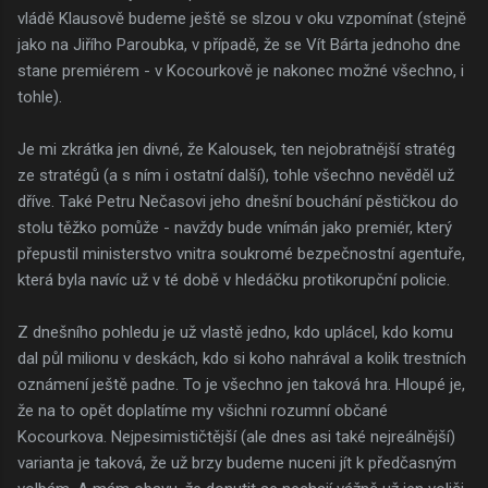
vládě Klausově budeme ještě se slzou v oku vzpomínat (stejně
jako na Jiřího Paroubka, v případě, že se Vít Bárta jednoho dne
stane premiérem - v Kocourkově je nakonec možné všechno, i
tohle).
Je mi zkrátka jen divné, že Kalousek, ten nejobratnější stratég
ze stratégů (a s ním i ostatní další), tohle všechno nevěděl už
dříve. Také Petru Nečasovi jeho dnešní bouchání pěstičkou do
stolu těžko pomůže - navždy bude vnímán jako premiér, který
přepustil ministerstvo vnitra soukromé bezpečnostní agentuře,
která byla navíc už v té době v hledáčku protikorupční policie.
Z dnešního pohledu je už vlastě jedno, kdo uplácel, kdo komu
dal půl milionu v deskách, kdo si koho nahrával a kolik trestních
oznámení ještě padne. To je všechno jen taková hra. Hloupé je,
že na to opět doplatíme my všichni rozumní občané
Kocourkova. Nejpesimističtější (ale dnes asi také nejreálnější)
varianta je taková, že už brzy budeme nuceni jít k předčasným