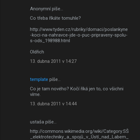
Anonymní píše…
Co třeba říkáte tomuhle?
http://www.tyden.cz/rubriky/domaci/poslankyne
-koci-na-nahravce-jde-o-puc-pripraveny-spolu-
s-ods_198988.html
Oldřich
13. dubna 2011 v 14:27
template
píše…
Co je tam nového? Kočí říká jen to, co všichni
víme.
13. dubna 2011 v 14:44
ustaša píše…
http://commons.wikimedia.org/wiki/Category:SŠ
_elektrotechniky_a_spojů_v_Ústí_nad_Labem_