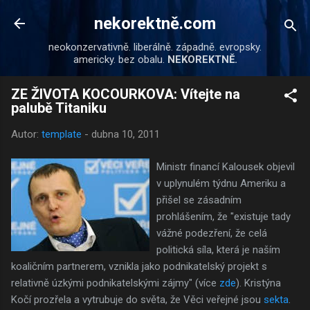
Přeskočit na hlavní obsah
nekorektně.com
neokonzervativně. liberálně. západně. evropsky.
americky. bez obalu.
NEKOREKTNĚ.
ZE ŽIVOTA KOCOURKOVA: Vítejte na
palubě Titaniku
Autor:
template
-
dubna 10, 2011
Ministr financí Kalousek objevil
v uplynulém týdnu Ameriku a
přišel se zásadním
prohlášením, že "existuje tady
vážné podezření, že celá
politická síla, která je naším
koaličním partnerem, vznikla jako podnikatelský projekt s
relativně úzkými podnikatelskými zájmy" (více
zde
). Kristýna
Kočí prozřela a vytrubuje do světa, že Věci veřejné jsou
sekta
.