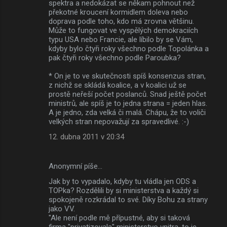
spektra a nedokázat se někam pohnout než
překotné kroucení kormidlem doleva nebo
doprava podle toho, kdo má zrovna většinu.
Může to fungovat ve vyspělých demokraciích
typu USA nebo Francie, ale líbilo by se Vám,
kdyby bylo čtyři roky všechno podle Topolánka a
pak čtyři roky všechno podle Paroubka?
* On je to ve skutečnosti spíš konsenzus stran,
z nichž se skládá koalice, a v koalici už se
prostě neřeší počet poslanců. Snad ještě počet
ministrů, ale spíš je to jedna strana = jeden hlas.
A je jedno, zda velká či malá. Chápu, že to voliči
velkých stran nepovažují za spravedlivé. :-)
12. dubna 2011 v 20:34
Anonymní píše…
Jak by to vypadalo, kdyby tu vládla jen ODS a
TOPka? Rozdělili by si ministerstva a každý si
spokojeně rozkrádal to své. Díky Bohu za strany
jako VV.
"Ale není podle mě přípustné, aby si taková
firma "privatizovala" ministerstvo vnitra, to je