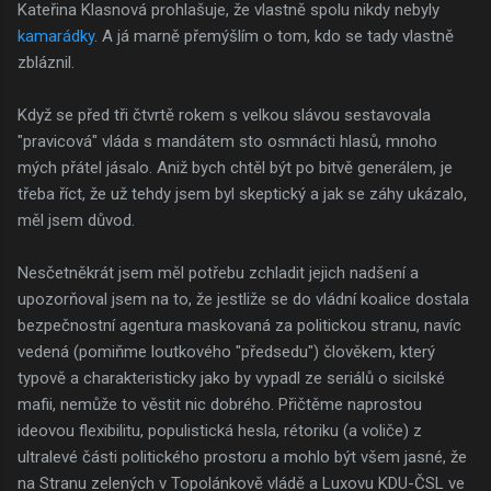
Kateřina Klasnová prohlašuje, že vlastně spolu nikdy nebyly
kamarádky
. A já marně přemýšlím o tom, kdo se tady vlastně
zbláznil.
Když se před tři čtvrtě rokem s velkou slávou sestavovala
"pravicová" vláda s mandátem sto osmnácti hlasů, mnoho
mých přátel jásalo. Aniž bych chtěl být po bitvě generálem, je
třeba říct, že už tehdy jsem byl skeptický a jak se záhy ukázalo,
měl jsem důvod.
Nesčetněkrát jsem měl potřebu zchladit jejich nadšení a
upozorňoval jsem na to, že jestliže se do vládní koalice dostala
bezpečnostní agentura maskovaná za politickou stranu, navíc
vedená (pomiňme loutkového "předsedu") člověkem, který
typově a charakteristicky jako by vypadl ze seriálů o sicilské
mafii, nemůže to věstit nic dobrého. Přičtěme naprostou
ideovou flexibilitu, populistická hesla, rétoriku (a voliče) z
ultralevé části politického prostoru a mohlo být všem jasné, že
na Stranu zelených v Topolánkově vládě a Luxovu KDU-ČSL ve