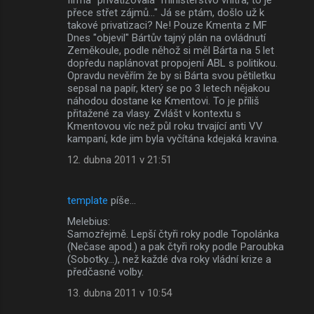
přece střet zájmů..." Já se ptám, došlo už k
takové privatizaci? Ne! Pouze Kmenta z MF
Dnes "objevil" Bártův tajný plán na ovládnutí
Zeměkoule, podle něhož si měl Bárta na 5 let
dopředu naplánovat propojení ABL s politikou.
Opravdu nevěřím že by si Bárta svou pětiletku
sepsal na papír, který se po 3 letech nějakou
náhodou dostane ke Kmentovi. To je příliš
přitažené za vlasy. Zvlášt v kontextu s
Kmentovou víc než půl roku trvající anti VV
kampaní, kde jim byla vyčítána kdejaká kravina.
12. dubna 2011 v 21:51
template
píše…
Melebius:
Samozřejmě. Lepší čtyři roky podle Topolánka
(Nečase apod.) a pak čtyři roky podle Paroubka
(Sobotky...), než každé dva roky vládní krize a
předčasné volby.
13. dubna 2011 v 10:54