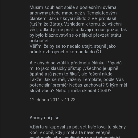
Musím souhlasit spíše s posledními dvěma
anonymy přede mnou než s Templateovým
článkem. Jak už kdysi někdo z VV prohlásil
(tuším že Bárta): Vzhledem k tomu, že všichni
vědí, odkud jsme přišli, a dávají na nás pozor, tak
by bylo bláznovství se o nějaké převzetí státu
pokoušet.
Věřím, že by se to nedalo utajit, stejně jako
průnik ozbrojeného komanda do ČT.
Ale abych se vrátil k předmětu článku: Připadá
mi to jako klasický přístup „všechno je úplně
špatně a já jsem to říkal“, ale řešení nikde.
Takže: Jak se měl, vážený Template, podle Vás
potenciální premiér Nečas zachovat? S kým měl
složit vládu? Nebo ji měla skládat ČSSD?
12. dubna 2011 v 11:23
Anonymní píše…
V.Bárta si kupoval za pět set tisíc loyalitu slečny
Kočí v době, kdy ji měl a ta navíc veřejně
navrhovala jeho kandidaturu na předsednictví