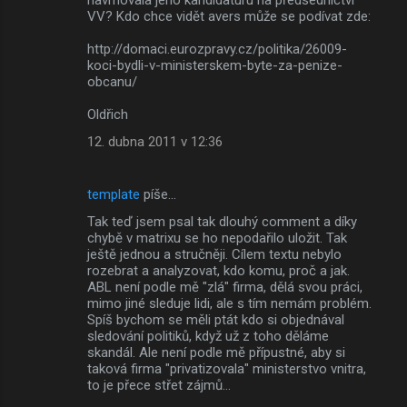
VV? Kdo chce vidět avers může se podívat zde:
http://domaci.eurozpravy.cz/politika/26009-
koci-bydli-v-ministerskem-byte-za-penize-
obcanu/
Oldřich
12. dubna 2011 v 12:36
template
píše…
Tak teď jsem psal tak dlouhý comment a díky
chybě v matrixu se ho nepodařilo uložit. Tak
ještě jednou a stručněji. Cílem textu nebylo
rozebrat a analyzovat, kdo komu, proč a jak.
ABL není podle mě "zlá" firma, dělá svou práci,
mimo jiné sleduje lidi, ale s tím nemám problém.
Spíš bychom se měli ptát kdo si objednával
sledování politiků, když už z toho děláme
skandál. Ale není podle mě přípustné, aby si
taková firma "privatizovala" ministerstvo vnitra,
to je přece střet zájmů...