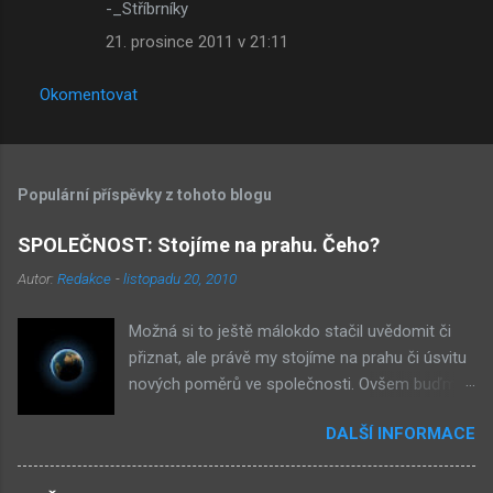
-_Stříbrníky
21. prosince 2011 v 21:11
Okomentovat
Populární příspěvky z tohoto blogu
SPOLEČNOST: Stojíme na prahu. Čeho?
Autor:
Redakce
-
listopadu 20, 2010
Možná si to ještě málokdo stačil uvědomit či
přiznat, ale právě my stojíme na prahu či úsvitu
nových poměrů ve společnosti. Ovšem buďme
v klidu, netýká se to nás, ale až našich dětí.
DALŠÍ INFORMACE
Novými poměry ve společnosti myslím
přiklonění se s některé z nám již historicky
známých situací. Přiznejme si to otevřeně – je