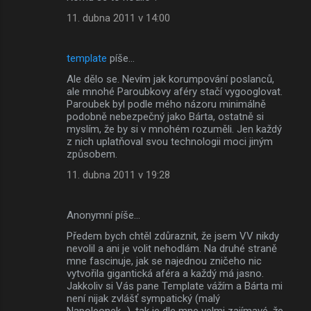
á
11. dubna 2011 v 14:00
ř
e
template
píše…
Ale dělo se. Nevím jak korumpování poslanců,
ale mnohé Paroubkovy aféry stačí vygooglovat.
Paroubek byl podle mého názoru minimálně
podobně nebezpečný jako Bárta, ostatně si
myslím, že by si v mnohém rozuměli. Jen každý
z nich uplatňoval svou technologii moci jiným
způsobem.
11. dubna 2011 v 19:28
Anonymní píše…
Předem bych chtěl zdůraznit, že jsem VV nikdy
nevolil a ani je volit nehodlám. Na druhé straně
mne fascinuje, jak se najednou zničeho nic
vytvořila gigantická aféra a každý má jasno.
Jakkoliv si Vás pane Template vážím a Bárta mi
není nijak zvlášť sympatický (malý
Napoleonek...), tak je dle mne velmi zajímavé, že