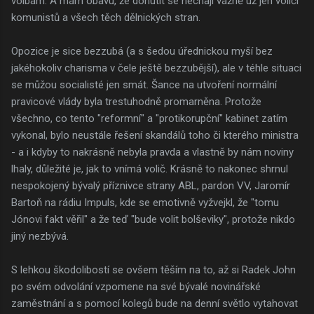
volbám. A mám obavu, že donutit se nechají vážně už jen voliči
komunistů a všech těch dělnických stran.
Opozice je sice bezzubá (a s šedou úřednickou myší bez
jakéhokoliv charisma v čele ještě bezzubější), ale v téhle situaci
se můžou socialisté jen smát. Šance na utvoření normální
pravicové vlády byla trestuhodně promarněna. Protože
všechno, co tento "reformní" a "protikorupční" kabinet zatím
vykonal, bylo neustále řešení skandálů toho či kterého ministra
- a i kdyby to nakrásně nebyla pravda a vlastně by nám noviny
lhaly, důležité je, jak to vnímá volič. Krásně to nakonec shrnul
nespokojený bývalý příznivce strany ABL, pardon VV, Jaromír
Bartoň na rádiu Impuls, kde se emotivně vyžvejkl, že "tomu
Jónovi fakt věřil" a že teď "bude volit bolševiky", protože nikdo
jiný nezbývá.
S lehkou škodolibostí se ovšem těším na to, až si Radek John
po svém odvolání vzpomene na své bývalé novinářské
zaměstnání a s pomocí kolegů bude na denní světlo vytahovat