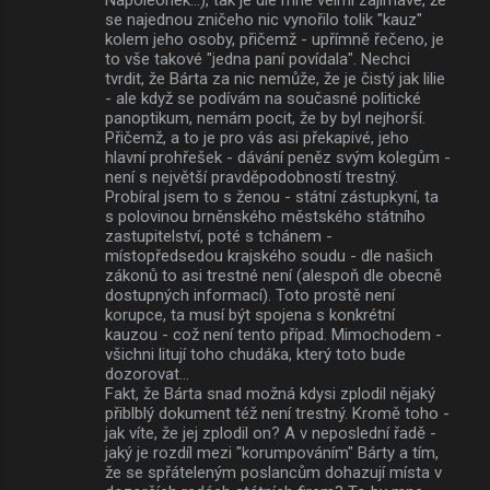
se najednou zničeho nic vynořilo tolik "kauz"
kolem jeho osoby, přičemž - upřímně řečeno, je
to vše takové "jedna paní povídala". Nechci
tvrdit, že Bárta za nic nemůže, že je čistý jak lilie
- ale když se podívám na současné politické
panoptikum, nemám pocit, že by byl nejhorší.
Přičemž, a to je pro vás asi překapivé, jeho
hlavní prohřešek - dávání peněz svým kolegům -
není s největší pravděpodobností trestný.
Probíral jsem to s ženou - státní zástupkyní, ta
s polovinou brněnského městského státního
zastupitelství, poté s tchánem -
místopředsedou krajského soudu - dle našich
zákonů to asi trestné není (alespoň dle obecně
dostupných informací). Toto prostě není
korupce, ta musí být spojena s konkrétní
kauzou - což není tento případ. Mimochodem -
všichni litují toho chudáka, který toto bude
dozorovat...
Fakt, že Bárta snad možná kdysi zplodil nějaký
přiblblý dokument též není trestný. Kromě toho -
jak víte, že jej zplodil on? A v neposlední řadě -
jaký je rozdíl mezi "korumpováním" Bárty a tím,
že se spřáteleným poslancům dohazují místa v