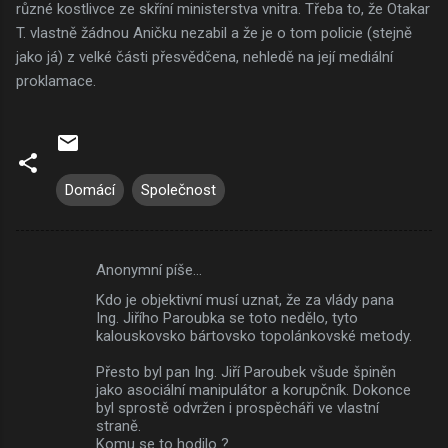
různé kostlivce ze skříní ministerstva vnitra. Třeba to, že Otakar
T. vlastně žádnou Aničku nezabil a že je o tom policie (stejně
jako já) z velké části přesvědčena, nehledě na její mediální
proklamace.
Domácí
Společnost
Anonymní píše…
K
Kdo je objektivní musí uznat, že za vlády pana
o
Ing. Jiřího Paroubka se toto nedělo, tyto
m
kalouskovsko bártovsko topolánkovské metody.
e
Přesto byl pan Ing. Jiří Paroubek všude špiněn
jako asociální manipulátor a korupčník. Dokonce
n
byl sprostě odvržen i prospěcháři ve vlastní
t
straně.
Komu se to hodilo ?