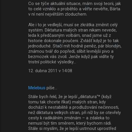
Co se týče aktuální situace, mám svoji teorii, jak
to celé vzniklo a proběhlo a věřte nevěřte, Bárta
v ní není největším zloduchem.
Ale i to je vedlejší, musí se zkrátka změnit celý
systém. Diktatura malých stran nikam nevede,
leda k předčasným volbám, snad jsme už z
historie dokonale poučeni. Zvlášť když je to tak
jednoduché. Stačí mít hodně peněz, pár blondýn,
známou tvář do popředí, slíbit levnější pivo a
bezmozek vás zvolí. Jenže když pak vidíte ty
tristní politické výsledky...
12. dubna 2011 v 14:08
Melebius
píše…
Stále bych řekl, že je lepší „diktatura“* (když
tomu tak chcete říkat) malých stran, kdy
dochází k nestabilitě a prodlužování nečinnosti,
než diktatura velkých stran, při níž by se otevřely
cesty k radikálním změnám – a zdaleka to
nemusí být tím směrem, který bychom rádi.
Stále si myslím, že je lepší ustrnout uprostřed