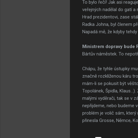
To bylo řečí! Jak asi reagu
veřejných nadělal do gatí a
Hrad prezidentovi, zase stá
Radka Johna, byl členem př
Napadá mě, že kdyby tehdy 
Ministrem dopravy bude 
Bártův náměstek. To nepotř
Chápu, že tyhle ústupky mus
značně rozklíženou káru tr
mám-li se pokusit být věštc
Topolánek, Špidla, Klaus...
malými vyděrači, tak se v zá
nepřijdeme, nebo budeme vol
problém je volič sám, který
přinesla Grosse, Němce, Koč