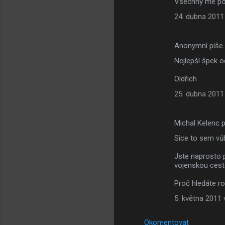
Všechny mé poc
24. dubna 2011
Anonymní píše
Nejlepší špek o
Oldřich
25. dubna 2011
Michal Kelenc 
Sice to sem vůb
Jste naprosto p
vojenskou cesto
Proč hledáte ro
5. května 2011 
Okomentovat