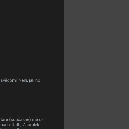
svědomí. Není, jak ho
 staré (současné) mě už
omach, Rath, Zaorálek.