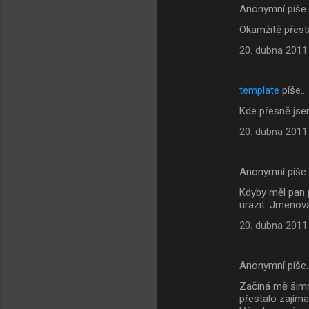
Anonymní píše
Okamžitě přesta
20. dubna 2011
template
píše…
Kde přesně jse
20. dubna 2011
Anonymní píše
Kdyby měl pan 
urazit. Jmenová
20. dubna 2011
Anonymní píše
Začíná mě šimr
přestalo zajíma