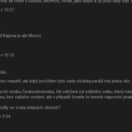
ity se mění v úzkost, bezmoc, vztek, jako kdysi a už jsou tady zas.
 v 10:27
…
d Rajona je ale Moroz.
 v 16:10
píše…
ec nepatří, ale když pročítám tyto vaše stránky,zaráží mě jedna věc:
roti vzniku Československa, čili odtržení od státního celku, který nás
u, bez našeho svolení, ale v případě Izraele to berete naprosto jinak,
zdíly ve zcela stejných věcech?
v 9:54