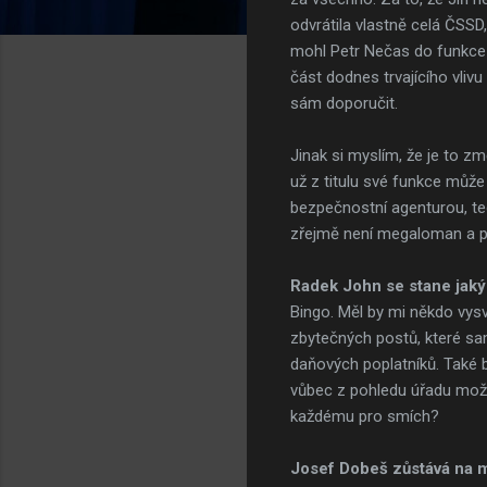
odvrátila vlastně celá ČSSD,
mohl Petr Nečas do funkce j
část dodnes trvajícího vliv
sám doporučit.
Jinak si myslím, že je to z
už z titulu své funkce může
bezpečnostní agenturou, ted
zřejmě není megaloman a psy
Radek John se stane jaký
Bingo. Měl by mi někdo vysv
zbytečných postů, které sam
daňových poplatníků. Také b
vůbec z pohledu úřadu možné
každému pro smích?
Josef Dobeš zůstává na mi