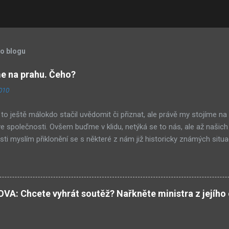
to blogu
 na prahu. Čeho?
2010
to ještě málokdo stačil uvědomit či přiznat, ale právě my stojíme na
 společnosti. Ovšem buďme v klidu, netýká se to nás, ale až našich
ti myslím přiklonění se s některé z nám již historicky známých situa
buď nová forma demokracie, anebo nacismus. Těžko si někdo z nás m
ískává ve společnosti stále větší vliv – v každém městě již vlastní ně
Před deseti lety věc zcela nevídaná. Příslušníci tohoto etnika se úsp
ti a nyní již jejich děti chodí do našich škol. A tam mezi studenty pat
: Chcete vyhrát soutěž? Nařkněte ministra z jejího 
iní. Co to pro nás znamená? Za 10 až 20 let, když vývoj půjde podo
kum bude získávat ve společnosti stále větší význam – rodiče budou z
ou sílu, jejich děti budou získávat prestižnější zaměstnání a výz...