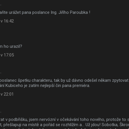
…
ňte urážet pana poslance Ing. Jiřího Paroubka !
 v 16:42
m ho urazil?
 v 17:05
…
poslanec špetku charakteru, tak by už dávno odešel někam zpytovat 
ní Kubiceho je zatím nejlepší čin pana premiéra.
 v 22:01
…
at v podbřišku, jsem nervózní v očekávání toho nového, protože to
t, přešlapuji na místě a pořád se rozhlížím a... Už jdou! Sobotka, Škr