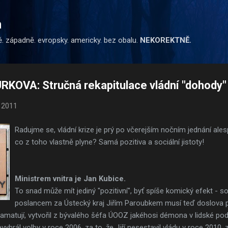
Přeskočit na hlavní obsah
m
ě. západně. evropsky. americky. bez obalu.
NEKOREKTNĚ.
KOVA: Stručná rekapitulace vládní "dohody"
 2011
Radujme se, vládní krize je prý po včerejším nočním jednání a
co z toho vlastně plyne? Samá pozitiva a sociální jistoty!
Ministrem vnitra je Jan Kubice.
To snad může mít jediný "pozitivní", byť spíše komický efekt - s
poslancem za Ústecký kraj Jiřím Paroubkem musí teď doslova 
tě pamatují, vytvořil z bývalého šéfa ÚOOZ jakéhosi démona v lidské p
vyhrál volby v roce 2006, za to, že Jiří nesestavil vládu v roce 2010, 