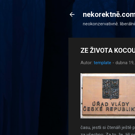
nekorektně.co
neokonzervativně. liberáln
ZE ŽIVOTA KOCOUR
Autor:
template
-
dubna 19,
času, jestli si čtenáři ješ
za všechno: Za to, že Jiří ne