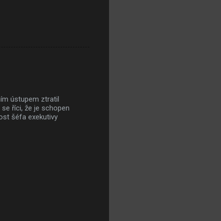
ím ústupem ztratil
se říci, že je schopen
ost šéfa exekutivy