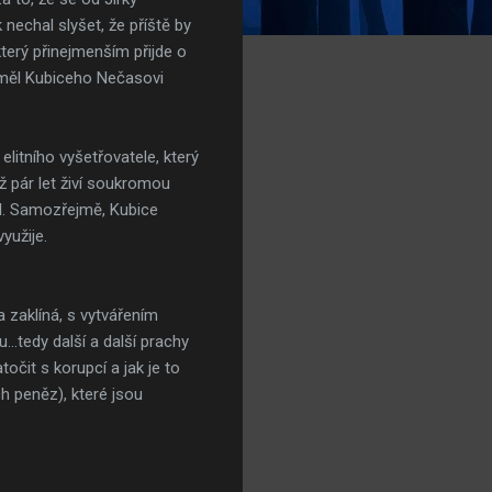
 nechal slyšet, že příště by
terý přinejmenším přijde o
r měl Kubiceho Nečasovi
litního vyšetřovatele, který
ž pár let živí soukromou
íl. Samozřejmě, Kubice
yužije.
a zaklíná, s vytvářením
.tedy další a další prachy
očit s korupcí a jak je to
h peněz), které jsou