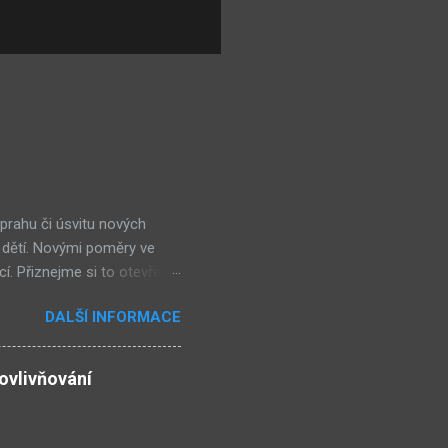
 prahu či úsvitu nových
 dětí. Novými poměry ve
cí. Přiznejme si to otevřeně
ohl nevšimnout, že určité
DALŠÍ INFORMACE
kolik obchůdků či spíše již
ěšně integrují do
ří k nejlepším. Ale jsou
ovlivňování
bným směrem jako doposud,
ískávat větší a větší