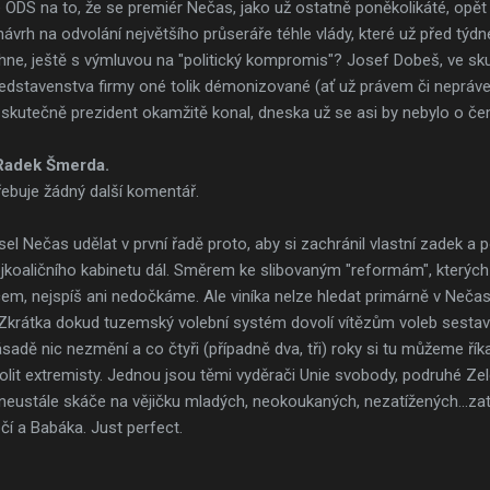
je ODS na to, že se premiér Nečas, jako už ostatně poněkolikáté, opě
 návrh na odvolání největšího průseráře téhle vlády, které už před týd
hne, ještě s výmluvou na "politický kompromis"? Josef Dobeš, ve sku
edstavenstva firmy oné tolik démonizované (ať už právem či nepráv
skutečně prezident okamžitě konal, dneska už se asi by nebylo o čem
Radek Šmerda.
ebuje žádný další komentář.
el Nečas udělat v první řadě proto, aby si zachránil vlastní zadek a p
ojkoaličního kabinetu dál. Směrem ke slibovaným "reformám", kterých
em, nejspíš ani nedočkáme. Ale viníka nelze hledat primárně v Nečas
). Zkrátka dokud tuzemský volební systém dovolí vítězům voleb sestavo
sadě nic nezmění a co čtyři (případně dva, tři) roky si tu můžeme řík
it extremisty. Jednou jsou těmi vyděrači Unie svobody, podruhé Zele
 neustále skáče na vějičku mladých, neokoukaných, nezatížených...za
í a Babáka. Just perfect.