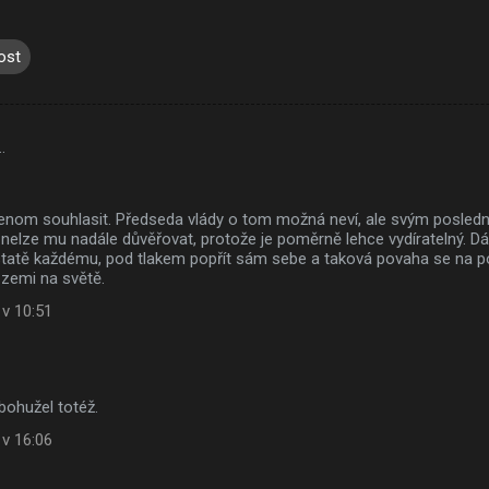
ost
…
jenom souhlasit. Předseda vlády o tom možná neví, ale svým posledn
nelze mu nadále důvěřovat, protože je poměrně lehce vydíratelný. Dá 
statě každému, pod tlakem popřít sám sebe a taková povaha se na p
 zemi na světě.
 v 10:51
bohužel totéž.
 v 16:06