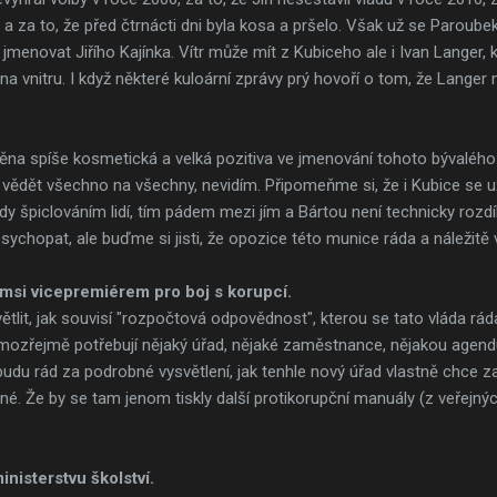
 a za to, že před čtrnácti dni byla kosa a pršelo. Však už se Paroubek
menovat Jiřího Kajínka. Vítr může mít z Kubiceho ale i Ivan Langer, k
u na vnitru. I když některé kuloární zprávy prý hovoří o tom, že Lange
měna spíše kosmetická a velká pozitiva ve jmenování tohoto bývalého e
 vědět všechno na všechny, nevidím. Připomeňme si, že i Kubice se u
y špiclováním lidí, tím pádem mezi jím a Bártou není technicky rozd
chopat, ale buďme si jisti, že opozice této munice ráda a náležitě v
msi vicepremiérem pro boj s korupcí.
ětlit, jak souvisí "rozpočtová odpovědnost", kterou se tato vláda rád
ozřejmě potřebují nějaký úřad, nějaké zaměstnance, nějakou agendu..
udu rád za podrobné vysvětlení, jak tenhle nový úřad vlastně chce zat
. Že by se tam jenom tiskly další protikorupční manuály (z veřejnýc
nisterstvu školství.