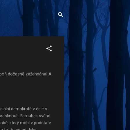
lespoň dočasně zažehnána! A
ociální demokraté v čele s
prasknout. Paroubek svého
odobě, který mohl v podstatě
za to, že se od Jirky