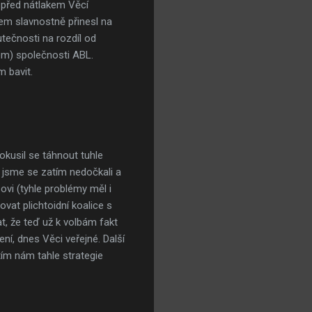
t před nátlakem Věcí
nem slavnostně přinesl na
tečnosti na rozdíl od
em) společnosti ABL.
 bavit.
okusil se táhnout tuhle
 jsme se zatím nedočkali a
ovi (tyhle problémy měl i
vat plichtoidní koalice s
at, že teď už k volbám fakt
ní, dnes Věci veřejné. Další
tím nám tahle strategie