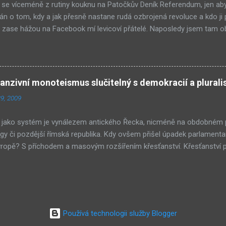
se víceméně z rutiny kouknu na Patočkův Deník Referendum, jen aby
n o tom, kdy a jak přesně nastane rudá ozbrojená revoluce a kdo ji
 zase hážou na Facebook mí levicoví přátelé. Naposledy jsem tam ob
ivotního prostředí Pavel Drobil prý vzkázal porotě soutěže festivalu e
mentární snímek Auto*Mat nevyhrál ani jednu z cen. Takové jednání
. Nicméně po přečtení obou článků celkem snadno zjistíte, že je třeb
E a hned potom ZDE . Po nastudování tématu si pojďme položit někol
zivní monoteismus slučitelný s demokracií a plura
den z porotců, architekt Milunić, řekl redaktorovi Deníku Referendum
9, 2009
ra Drobila, že film Auto*Mat nesmí vyhrát. Nevzpomíná si však, kdo po
v dalším článku) celou informaci popřel. Respektive řekl jen, že...
jako systém je vynálezem antického Řecka, nicméně na obdobném pr
ngy či pozdější římská republika. Kdy ovšem přišel úpadek parlamenta
vropě? S příchodem a masovým rozšířením křesťanství. Křesťanství p
vskutku revolučními. Především zavedlo v právu a mezilidských vzta
ro-sum game), tedy je-li A, není B a čím více A, tím méně B. Starší 
radic znaly pluralitu - tedy možnou koexistenci A a B, aniž by se ty
 V křesťanství je ovšem hra s nulovým součtem velmi pevně zakořen
íchy se "mažou" dobrými skutky a naopak veškeré dobré skutky přijdou
Používá technologii služby Blogger
o způsob myšlení přinesl revoluci do pojímání zákona - zatímco do té 