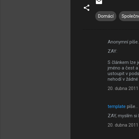
Domácí
Společn
Anonymní píše
K
ZAY:
o
m
S článkem lze 
jméno a čest a 
e
ustoupit v pod
nehodí v žádné
n
t
20. dubna 2011
á
ř
template
píše…
e
ZAY, myslím si 
20. dubna 2011