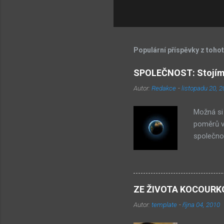
Populární příspěvky z toho
SPOLEČNOST: Stojíme
Autor:
Redakce
-
listopadu 20, 
Možná si 
poměrů ve
společnos
– je to 
etnikum z
obchodů. 
společnos
ZE ŽIVOTA KOCOURKOVA
prostě j
Autor:
template
-
října 04, 2010
toto etni
ekonomick