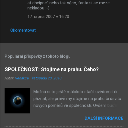
ať chcípne" nebo tak něco, fantazii se meze
nekladou :-)
17. srpna 2007 v 16:20
Okomentovat
Populární příspěvky z tohoto blogu
SPOLEČNOST: Stojíme na prahu. Čeho?
Autor:
Redakce
-
listopadu 20, 2010
Možná si to ještě málokdo stačil uvědomit či
přiznat, ale právě my stojíme na prahu či úsvitu
nových poměrů ve společnosti. Ovšem buďme
v klidu, netýká se to nás, ale až našich dětí.
DALŠÍ INFORMACE
Novými poměry ve společnosti myslím
přiklonění se s některé z nám již historicky