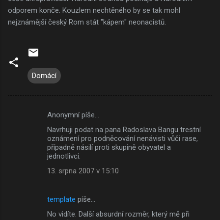
odporem konče. Kouzlem nechtěného by se tak mohl
nejznámější český Rom stát "kápem" neonacistů.
Domácí
Anonymní píše…
K
Navrhuji podat na pana Radoslava Bangu trestní
o
oznámení pro podněcování nenávisti vůči rase,
m
případně násilí proti skupině obyvatel a
jednotlivci.
e
13. srpna 2007 v 15:10
n
t
template
píše…
á
No vidíte. Další absurdní rozměr, který mě při
ř