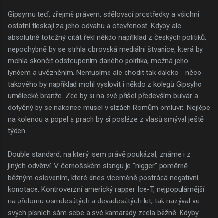
Gipsymu teď, zřejmě právem, sdělovací prostředky a všichni
ostatní tleskají za jeho odvahu a otevřenost. Kdyby ale
absolutně totožný citát řekl někdo například z českých politiků,
nepochybně by se strhla obrovská mediální štvanice, která by
mohla skončit odstoupením daného politika, možná jeho
lynčem a uvězněním. Nemusíme ale chodit tak daleko - něco
takového by například mohl vyslovit i někdo z kolegů Gipsyho
umělecké branže. Zde by si na své přišel především bulvár a
dotyčný by se nakonec musel v slzách Romům omluvit. Nejlépe
na kolenou a popel a prach by si posléze z vlasů smýval ještě
týden.
Double standard, na který jsem právě poukázal, známe i z
jiných odvětví. V černošském slangu je "nigger" poměrně
běžným oslovením, které dnes víceméně postrádá negativní
konotace. Kontroverzní americký rapper Ice-T, nejpopulárnější
na přelomu osmdesátých a devadesátých let, tak nazýval ve
svých písních sám sebe a své kamarády zcela běžně. Kdyby