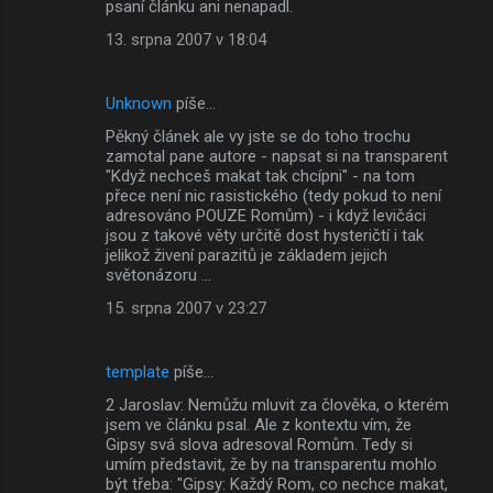
psaní článku ani nenapadl.
e
13. srpna 2007 v 18:04
Unknown
píše…
Pěkný článek ale vy jste se do toho trochu
zamotal pane autore - napsat si na transparent
"Když nechceš makat tak chcípni" - na tom
přece není nic rasistického (tedy pokud to není
adresováno POUZE Romům) - i když levičáci
jsou z takové věty určitě dost hysteričtí i tak
jelikož živení parazitů je základem jejich
světonázoru ...
15. srpna 2007 v 23:27
template
píše…
2 Jaroslav: Nemůžu mluvit za člověka, o kterém
jsem ve článku psal. Ale z kontextu vím, že
Gipsy svá slova adresoval Romům. Tedy si
umím představit, že by na transparentu mohlo
být třeba: "Gipsy: Každý Rom, co nechce makat,