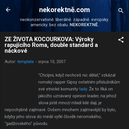
Přeskočit na hlavní obsah
nekorektně.com
neokonzervativně. liberálně. západně. evropsky.
americky. bez obalu.
NEKOREKTNĚ.
ZE ŽIVOTA KOCOURKOVA: Výroky
rapujícího Roma, double standard a
náckové
Autor:
template
-
srpna 10, 2007
"Chcípni, když nechceš nic dělat," vzkázal
romský rapper Gipsy ostatním příslušníkům
své etnické komunity
tady
. Že to říká on
jakožto uznávaný opinion leader, na jehož
slova jistě mnozí mladí lidé dají, je
nepochybně zajímavé. Ovšem mnohem zajímavější by bylo,
kdyby jeho slova do médií vyřkl člověk neromského,
"gadžovského" původu.