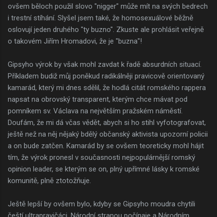
ovšem běloch použil slovo "nigger" může mít na svých bedrech
i trestní stíhání. Slyšel jsem také, že homosexuálové běžně
oslovují jeden druhého "ty buzno". Zkuste ale prohlásit veřejně
o takovém Jiřím Hromadovi, že je "buzna"!
Gipsyho výrok by však mohl zavdat k řadě absurdních situací.
Příkladem budiž můj poněkud radikálněji pravicově orientovaný
kamarád, který mi dnes sdělil, že hodlá citát romského rappera
napsat na obrovský transparent, kterým chce mávat pod
pomníkem sv. Václava na největším pražském náměstí.
Doufám, že mi dá včas vědět, abych si ho stihl vyfotografovat,
ještě než na něj nějaký bdělý občanský aktivista upozorní policii
a on bude zatčen. Kamarád by se ovšem teoreticky mohl hájit
tím, že výrok pronesl v současnosti nejpopulárnější romský
opinion leader, se kterým se on, plný upřímné lásky k romské
komunitě, plně ztotožňuje.
Ještě lepší by ovšem bylo, kdyby se Gipsyho moudra chytili
čeští ultrapravičáci. Národní stranou počínaje a Národním