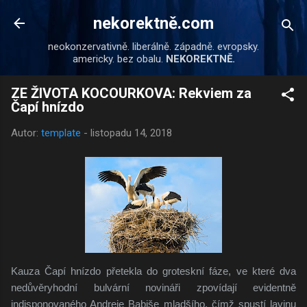
Přeskočit na hlavní obsah
nekorektně.com
neokonzervativně. liberálně. západně. evropsky.
americky. bez obalu.
NEKOREKTNĚ.
ZE ŽIVOTA KOCOURKOVA: Rekviem za
Čapí hnízdo
Autor:
template
-
listopadu 14, 2018
Kauza Čapí hnízdo přetekla do groteskní fáze, ve které dva
nedůvěryhodní bulvární novináři zpovídají evidentně
indisponovaného Andreje Babiše mladšího, čímž spustí lavinu