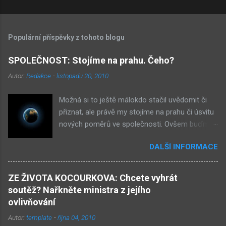
K
o
m
Populární příspěvky z tohoto blogu
e
n
SPOLEČNOST: Stojíme na prahu. Čeho?
t
Autor:
Redakce
-
listopadu 20, 2010
á
Možná si to ještě málokdo stačil uvědomit či
ř
přiznat, ale právě my stojíme na prahu či úsvitu
e
nových poměrů ve společnosti. Ovšem buďme
v klidu, netýká se to nás, ale až našich dětí.
DALŠÍ INFORMACE
Novými poměry ve společnosti myslím
přiklonění se s některé z nám již historicky
známých situací. Přiznejme si to otevřeně – je
ZE ŽIVOTA KOCOURKOVA: Chcete vyhrát
to buď nová forma demokracie, anebo
soutěž? Nařkněte ministra z jejího
nacismus. Těžko si někdo z nás mohl
ovlivňování
nevšimnout, že určité etnikum získává ve
Autor:
template
-
října 04, 2010
společnosti stále větší vliv – v každém městě již