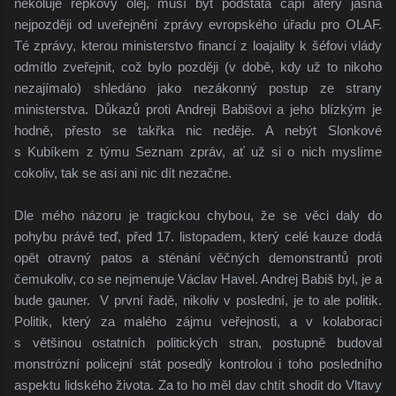
nekoluje řepkový olej, musí být podstata čapí aféry jasná
nejpozději od uveřejnění zprávy evropského úřadu pro OLAF.
Té zprávy, kterou ministerstvo financí z loajality k šéfovi vlády
odmítlo zveřejnit, což bylo později (v době, kdy už to nikoho
nezajímalo) shledáno jako nezákonný postup ze strany
ministerstva. Důkazů proti Andreji Babišovi a jeho blízkým je
hodně, přesto se takřka nic neděje. A nebýt Slonkové
s Kubíkem z týmu Seznam zpráv, ať už si o nich myslíme
cokoliv, tak se asi ani nic dít nezačne.
Dle mého názoru je tragickou chybou, že se věci daly do
pohybu právě teď, před 17. listopadem, který celé kauze dodá
opět otravný patos a sténání věčných demonstrantů proti
čemukoliv, co se nejmenuje Václav Havel. Andrej Babiš byl, je a
bude gauner. V první řadě, nikoliv v poslední, je to ale politik.
Politik, který za malého zájmu veřejnosti, a v kolaboraci
s většinou ostatních politických stran, postupně budoval
monstrózní policejní stát posedlý kontrolou i toho posledního
aspektu lidského života. Za to ho měl dav chtít shodit do Vltavy