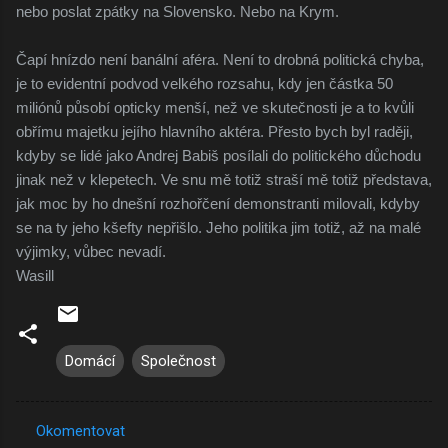
nebo poslat zpátky na Slovensko. Nebo na Krym.
Čapí hnízdo není banální aféra. Není to drobná politická chyba,
je to evidentní podvod velkého rozsahu, kdy jen částka 50
miliónů působí opticky menší, než ve skutečnosti je a to kvůli
obřímu majetku jejího hlavního aktéra. Přesto bych byl raději,
kdyby se lidé jako Andrej Babiš posílali do politického důchodu
jinak než v klepetech. Ve snu mě totiž straší mě totiž představa,
jak moc by ho dnešní rozhořčení demonstranti milovali, kdyby
se na ty jeho kšefty nepřišlo. Jeho politika jim totiž, až na malé
výjimky, vůbec nevadí.
Wasill
Domácí
Společnost
Okomentovat