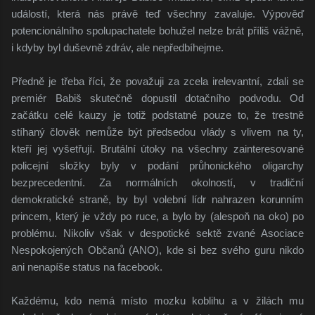
událostí, která nás právě teď všechny zavaluje. Výpověď
potencionálního spolupachatele bohužel nelze brát příliš vážně,
i kdyby byl duševně zdráv, ale nepředbíhejme.
Předně je třeba říci, že považuji za zcela irelevantní, zdali se
premiér Babiš skutečně dopustil dotačního podvodu. Od
začátku celé kauzy je totiž podstatné pouze to, že trestně
stíhaný člověk nemůže být předsedou vlády s vlivem na ty,
kteří jej vyšetřují. Brutální útoky na všechny zainteresované
policejní složky byly v podání průhonického oligarchy
bezprecedentní. Za normálních okolností, v tradiční
demokratické straně, by byl volební lídr nahrazen korunním
princem, který je vždy po ruce, a bylo by (alespoň na oko) po
problému. Nikoliv však v despotické sektě zvané Asociace
Nespokojených Občanů (ANO), kde si bez svého guru nikdo
ani nenapíše status na facebook.
Každému, kdo nemá místo mozku koblihu a v žilách mu